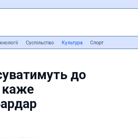
хнології
Суспільство
Культура
Спорт
суватимуть до
— каже
Бардар