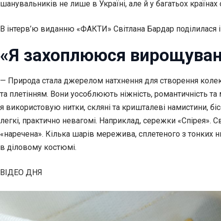
шанувальників не лише в Україні, але й у багатьох країнах с
В інтерв’ю виданню «ФАКТИ» Світлана Бардар поділилася і
«Я захоплююся вирощуванн
— Природа стала джерелом натхнення для створення колекц
та плетінням. Вони уособлюють ніжність, романтичність та
я використовую нитки, скляні та кришталеві намистини, бі
легкі, практично невагомі. Наприклад, сережки «Спірея». 
«наречена». Кілька шарів мережива, сплетеного з тонких ни
в діловому костюмі.
ВІДЕО ДНЯ