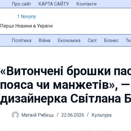
Перейти
Про сайт
КАРТА САЙТУ
Контакти
до
1 Novyny
вмісту
Перші Новини в Україні
Політика
Війна
Економіка
Світ
Бізнес
Те
«Витончені брошки па
пояса чи манжетів», 
дизайнерка Світлана 
Матвій Рябець
22.06.2026
Культура