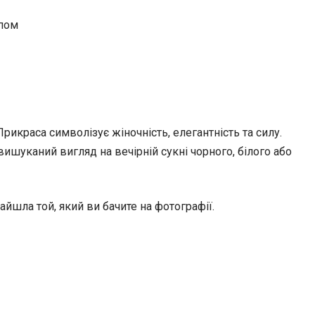
опом
рикраса символізує жіночність, елегантність та силу.
вишуканий вигляд на вечірній сукні чорного, білого або
айшла той, який ви бачите на фотографії.