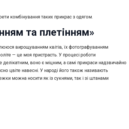
ети комбінування таких прикрас з одягом.
нням та плетінням»
оплююся вирощуванням квітів, їх фотографуванням
оліте — це моя пристрасть. У процесі роботи
е делікатним, воно є міцним, а самі прикраси надзвичайно
сно цвіте навесні. У народі його також називають
жки можна носити як із сукнями, так і зі штанами