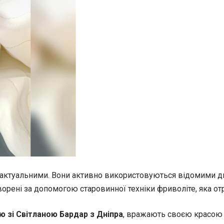
е актуальними. Вони активно використовуються відомими 
орені за допомогою старовинної техніки фриволіте, яка от
 зі Світланою Бардар з Дніпра
, вражають своєю красою 