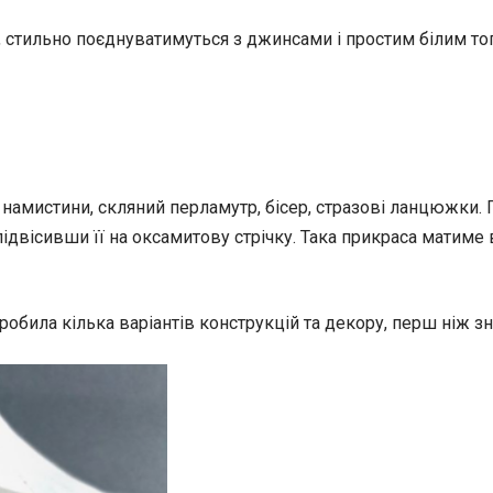
, стильно поєднуватимуться з джинсами і простим білим т
намистини, скляний перламутр, бісер, стразові ланцюжки. П
ідвісивши її на оксамитову стрічку. Така прикраса матиме 
обила кілька варіантів конструкцій та декору, перш ніж зн