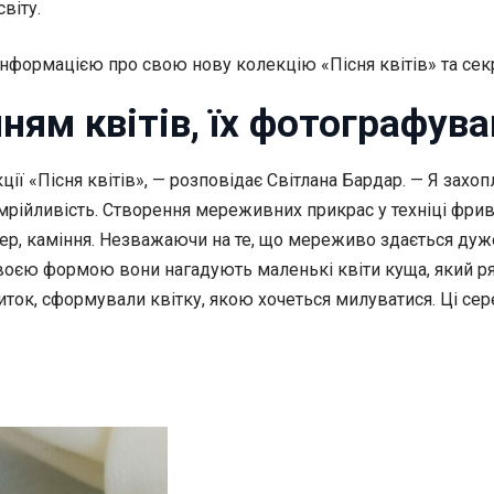
віту.
нформацією про свою нову колекцію «Пісня квітів» та секр
ям квітів, їх фотографува
ії «Пісня квітів», — розповідає Світлана Бардар. — Я зах
 мрійливість. Створення мереживних прикрас у техніці фрив
сер, каміння. Незважаючи на те, що мереживо здається дуж
Своєю формою вони нагадують маленькі квіти куща, який ря
ток, сформували квітку, якою хочеться милуватися. Ці сере