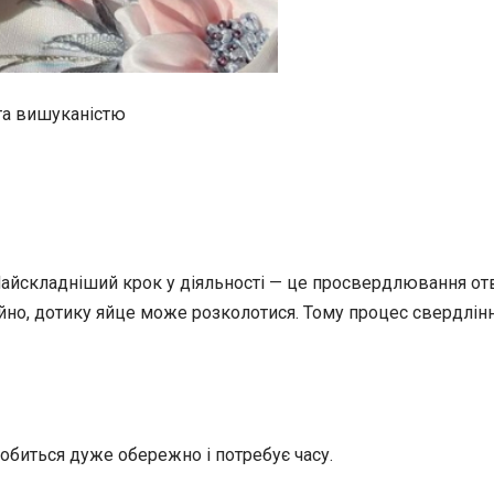
та вишуканістю
айскладніший крок у діяльності — це просвердлювання отво
айно, дотику яйце може розколотися. Тому процес свердлін
робиться дуже обережно і потребує часу.