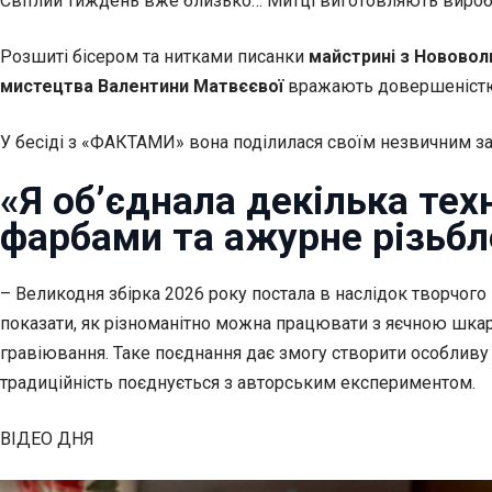
Світлий тиждень вже близько… Митці виготовляють вироби
Розшиті бісером та нитками писанки
майстрині з
Нововоли
мистецтва Валентини Матвєєвої
вражають довершеніст
У бесіді з «ФАКТАМИ» вона поділилася своїм незвичним за
«Я об’єднала декілька тех
фарбами та ажурне різьбл
– Великодня збірка 2026 року постала в наслідок творчого
показати, як різноманітно можна працювати з яєчною шкарл
гравіювання. Таке поєднання дає змогу створити особливу г
традиційність поєднується з авторським експериментом.
ВІДЕО ДНЯ