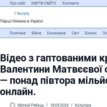
Перейти
Про сайт
КАРТА САЙТУ
Контакти
до
1 Novyny
вмісту
Перші Новини в Україні
Політика
Війна
Економіка
Світ
Бізнес
Те
Відео з гаптованими 
Валентини Матвєєвої 
— понад півтора мільй
онлайн.
Матвій Рябець
18.04.2026
Культура