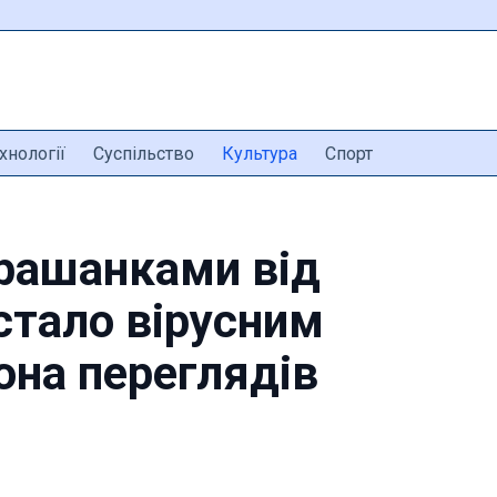
хнології
Суспільство
Культура
Спорт
крашанками від
стало вірусним
она переглядів