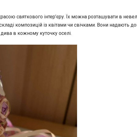
красою святкового інтер’єру. Їх можна розташувати в неве
 складі композицій із квітами чи свічками. Вони надають д
 дива в кожному куточку оселі.