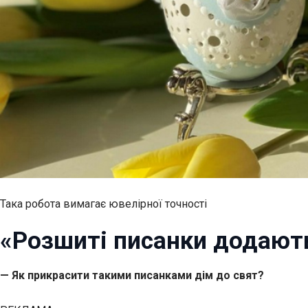
Така робота вимагає ювелірної точності
«Розшиті писанки додають
— Як прикрасити такими писанками дім до свят?