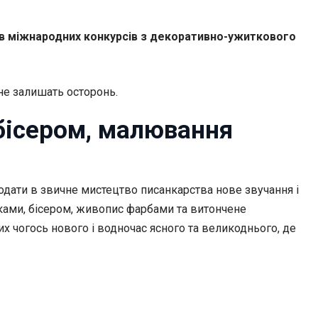
зів міжнародних конкурсів з декоративно-ужиткового
не залишать осторонь.
 бісером, малювання
одати в звичне мистецтво писанкарства нове звучання і
чками, бісером, живопис фарбами та витончене
их чогось нового і водночас ясного та великоднього, де