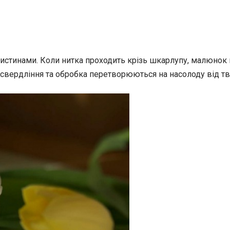
мистинами. Коли нитка проходить крізь шкарлупу, малюно
свердління та обробка перетворюються на насолоду від творч