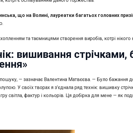
, котрі є оспівуванням даного торжества.
нська, що на Волині, лауреатки багатьох головних при
ю.
хопленням та таємницями створення виробів, котрі нікого 
нік: вишивання стрічками,
ення»
 пошуку, — зазначає Валентина Матвєєва. — Було бажання д
упою. У своїх творах я з’єднала ряд технік: вишивку стрі
ру світла, фактур і кольорів. Ця добірка для мене — як под