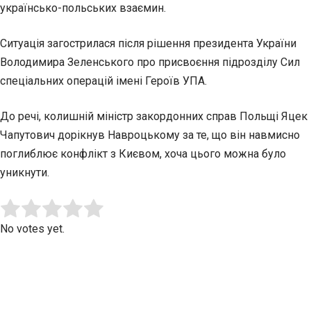
українсько-польських взаємин.
Ситуація загострилася після рішення президента України
Володимира Зеленського про присвоєння підрозділу Сил
спеціальних операцій імені Героїв УПА.
До речі, колишній міністр закордонних справ Польщі Яцек
Чапутович дорікнув Навроцькому за те, що він навмисно
поглиблює конфлікт з Києвом, хоча цього можна було
уникнути.
Submit Rating
Rate this item:
No votes yet.