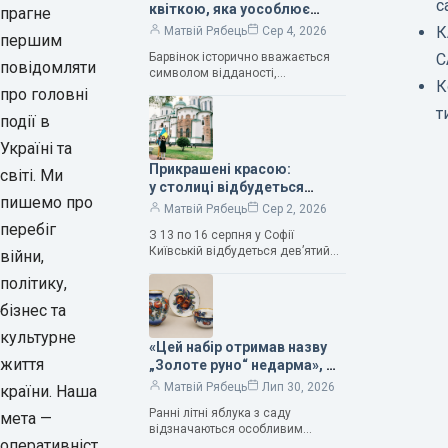
с
квіткою, яка уособлює
прагне
нескінченне кохання», —
К
Матвій Рябець
Сер 4, 2026
першим
зауважила колекціонерка
Барвінок історично вважається
С
Людмила Карпінська-
повідомляти
символом відданості,
Романюк
К
нескінченного кохання
про головні
та тривалого подружнього союзу.
т
події в
Саме тому ця рослина надихала і
продовжує надихати митців на
Україні та
Прикрашені красою:
світі. Ми
у столиці відбудеться
пишемо про
дев’ятий фестиваль
Матвій Рябець
Сер 2, 2026
Bouquet Kyiv Stage
перебіг
З 13 по 16 серпня у Софії
Київській відбудеться дев’ятий
війни,
щорічний фестиваль вишуканих
політику,
мистецтв Bouquet Kyiv Stage. Ця
подія традиційно…
бізнес та
культурне
«Цей набір отримав назву
життя
„Золоте руно“ недарма», —
колекціонерка Людмила
Матвій Рябець
Лип 30, 2026
країни. Наша
Карпінська-Романюк
Ранні літні яблука з саду
мета —
відзначаються особливим
оперативніст
смаком. Як правило, вони