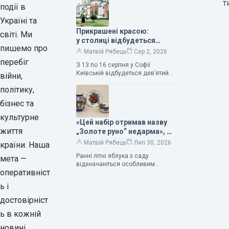
т
події в
Саме тому ця рослина надихала і
продовжує надихати митців на
Україні та
Прикрашені красою:
світі. Ми
у столиці відбудеться
пишемо про
дев’ятий фестиваль
Матвій Рябець
Сер 2, 2026
Bouquet Kyiv Stage
перебіг
З 13 по 16 серпня у Софії
Київській відбудеться дев’ятий
війни,
щорічний фестиваль вишуканих
політику,
мистецтв Bouquet Kyiv Stage. Ця
подія традиційно…
бізнес та
культурне
«Цей набір отримав назву
життя
„Золоте руно“ недарма», —
колекціонерка Людмила
Матвій Рябець
Лип 30, 2026
країни. Наша
Карпінська-Романюк
Ранні літні яблука з саду
мета —
відзначаються особливим
оперативніст
смаком. Як правило, вони
надзвичайно соковиті. Кожна
ь і
людина, мабуть, має свій
улюблений сорт. Він уособлює…
достовірніст
ь в кожній
новині.