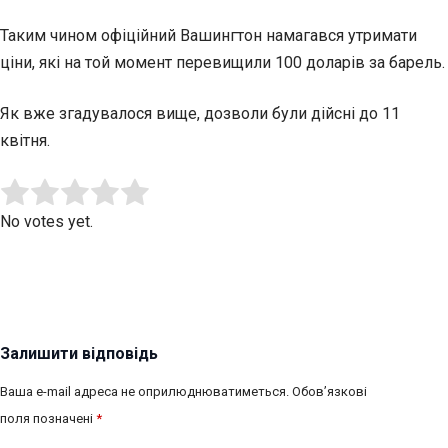
Таким чином офіційний Вашингтон намагався утримати
ціни, які на той момент перевищили 100 доларів за барель.
Як вже згадувалося вище, дозволи були дійсні до 11
квітня.
Submit Rating
Rate this item:
No votes yet.
Залишити відповідь
Ваша e-mail адреса не оприлюднюватиметься.
Обов’язкові
поля позначені
*