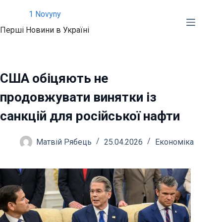
Перейти
1 Novyny
до
Перші Новини в Україні
вмісту
США обіцяють не
продовжувати винятки із
санкцій для російської нафти
Матвій Рябець
25.04.2026
Економіка