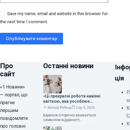
Save my name, email and website in this browser for
the next time I comment.
Опублікувати коментар
Про
Останні новини
Інфо
сайт
ція
«1 Новини»
П
— портал, що
«Ці прекрасні роботи навіяні
с
квіткою, яка уособлює
прагне
нескінченне кохання», —
К
Матвій Рябець
Сер 4, 2026
першим
зауважила колекціонерка
Барвінок історично вважається
С
Людмила Карпінська-
повідомляти
символом відданості,
Романюк
К
нескінченного кохання
про головні
та тривалого подружнього союзу.