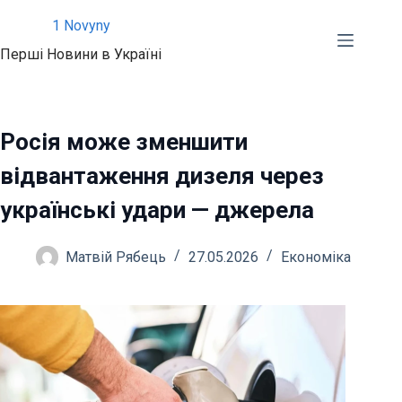
Перейти
1 Novyny
до
Перші Новини в Україні
вмісту
Росія може зменшити
відвантаження дизеля через
українські удари — джерела
Матвій Рябець
27.05.2026
Економіка