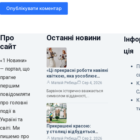
Опублікувати коментар
Про
Останні новини
Інфо
сайт
ція
«1 Новини»
П
— портал, що
«Ці прекрасні роботи навіяні
с
квіткою, яка уособлює
прагне
нескінченне кохання», —
К
Матвій Рябець
Сер 4, 2026
першим
зауважила колекціонерка
Барвінок історично вважається
С
Людмила Карпінська-
повідомляти
символом відданості,
Романюк
К
нескінченного кохання
про головні
та тривалого подружнього союзу.
т
події в
Саме тому ця рослина надихала і
продовжує надихати митців на
Україні та
Прикрашені красою:
світі. Ми
у столиці відбудеться
пишемо про
дев’ятий фестиваль
Матвій Рябець
Сер 2, 2026