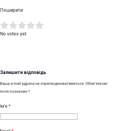
Поширити
Submit Rating
Rate this item:
No votes yet.
Залишити відповідь
Ваша e-mail адреса не оприлюднюватиметься.
Обов’язкові
поля позначені
*
Ім’я
*