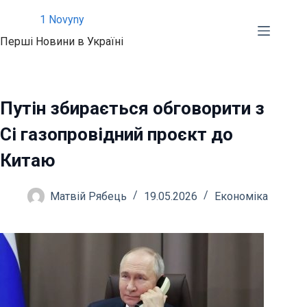
Перейти
1 Novyny
до
Перші Новини в Україні
вмісту
Путін збирається обговорити з
Сі газопровідний проєкт до
Китаю
Матвій Рябець
19.05.2026
Економіка