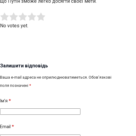
що Путін зможе легко досягти своєї мети.
Submit Rating
Rate this item:
No votes yet.
Залишити відповідь
Ваша e-mail адреса не оприлюднюватиметься.
Обов’язкові
поля позначені
*
Ім’я
*
Email
*