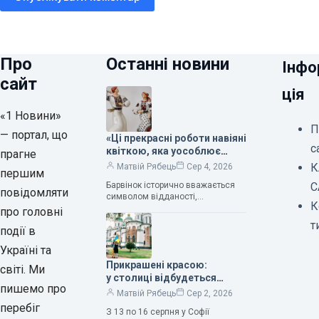
Про
Останні новини
Інфо
сайт
ція
«1 Новини»
П
— портал, що
«Ці прекрасні роботи навіяні
с
квіткою, яка уособлює
прагне
нескінченне кохання», —
К
Матвій Рябець
Сер 4, 2026
першим
зауважила колекціонерка
Барвінок історично вважається
С
Людмила Карпінська-
повідомляти
символом відданості,
Романюк
К
нескінченного кохання
про головні
та тривалого подружнього союзу.
т
події в
Саме тому ця рослина надихала і
продовжує надихати митців на
Україні та
Прикрашені красою:
світі. Ми
у столиці відбудеться
пишемо про
дев’ятий фестиваль
Матвій Рябець
Сер 2, 2026
Bouquet Kyiv Stage
перебіг
З 13 по 16 серпня у Софії