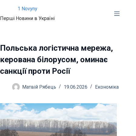
Перейти
1 Novyny
до
Перші Новини в Україні
вмісту
Польська логістична мережа,
керована білорусом, оминає
санкції проти Росії
Матвій Рябець
19.06.2026
Економіка