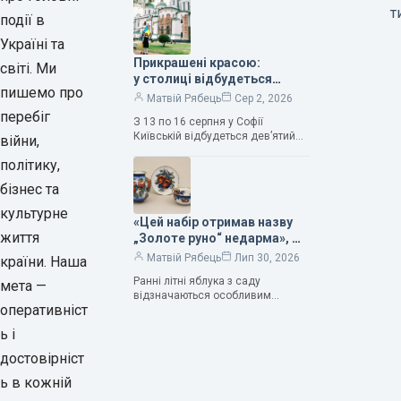
та тривалого подружнього союзу.
т
події в
Саме тому ця рослина надихала і
продовжує надихати митців на
Україні та
Прикрашені красою:
світі. Ми
у столиці відбудеться
пишемо про
дев’ятий фестиваль
Матвій Рябець
Сер 2, 2026
Bouquet Kyiv Stage
перебіг
З 13 по 16 серпня у Софії
Київській відбудеться дев’ятий
війни,
щорічний фестиваль вишуканих
політику,
мистецтв Bouquet Kyiv Stage. Ця
подія традиційно…
бізнес та
культурне
«Цей набір отримав назву
життя
„Золоте руно“ недарма», —
колекціонерка Людмила
Матвій Рябець
Лип 30, 2026
країни. Наша
Карпінська-Романюк
Ранні літні яблука з саду
мета —
відзначаються особливим
оперативніст
смаком. Як правило, вони
надзвичайно соковиті. Кожна
ь і
людина, мабуть, має свій
улюблений сорт. Він уособлює…
достовірніст
ь в кожній