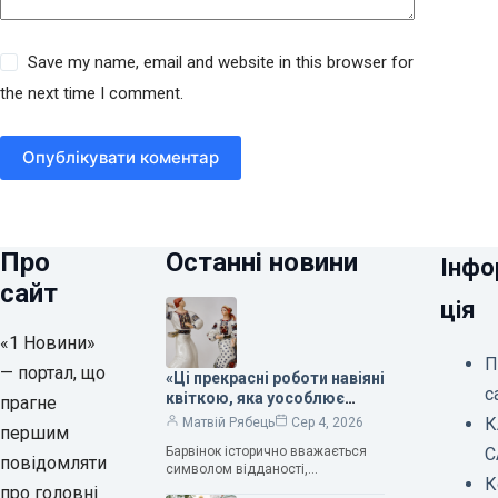
Save my name, email and website in this browser for
the next time I comment.
Опублікувати коментар
Про
Останні новини
Інфо
сайт
ція
«1 Новини»
П
— портал, що
«Ці прекрасні роботи навіяні
с
квіткою, яка уособлює
прагне
нескінченне кохання», —
К
Матвій Рябець
Сер 4, 2026
першим
зауважила колекціонерка
Барвінок історично вважається
С
Людмила Карпінська-
повідомляти
символом відданості,
Романюк
К
нескінченного кохання
про головні