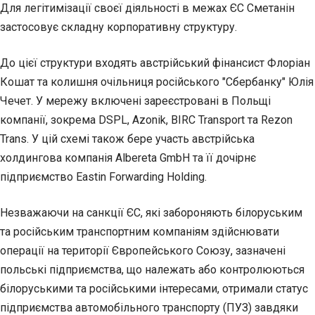
Для легітимізації своєї діяльності в межах ЄС Сметанін
застосовує складну корпоративну структуру.
До цієї структури входять австрійський фінансист Флоріан
Кошат та колишня очільниця російського "Сбербанку" Юлія
Чечет. У мережу включені зареєстровані в Польщі
компанії, зокрема DSPL, Azonik, BIRC Transport та Rezon
Trans. У цій схемі також бере участь австрійська
холдингова компанія Albereta GmbH та її дочірнє
підприємство Eastin Forwarding Holding.
Незважаючи на санкції ЄС, які забороняють білоруським
та російським транспортним компаніям здійснювати
операції на території Європейського Союзу, зазначені
польські підприємства, що належать або контролюються
білоруськими та російськими інтересами, отримали статус
підприємства автомобільного транспорту (ПУЗ) завдяки