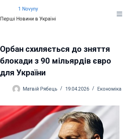
Перейти
1 Novyny
до
Перші Новини в Україні
вмісту
Орбан схиляється до зняття
блокади з 90 мільярдів євро
для України
Матвій Рябець
19.04.2026
Економіка