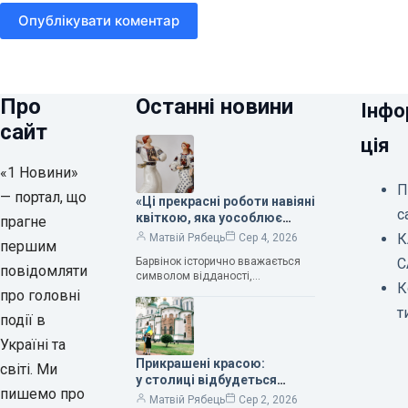
Опублікувати коментар
Про
Останні новини
Інфо
сайт
ція
«1 Новини»
П
— портал, що
«Ці прекрасні роботи навіяні
с
квіткою, яка уособлює
прагне
нескінченне кохання», —
К
Матвій Рябець
Сер 4, 2026
першим
зауважила колекціонерка
Барвінок історично вважається
С
Людмила Карпінська-
повідомляти
символом відданості,
Романюк
К
нескінченного кохання
про головні
та тривалого подружнього союзу.
т
події в
Саме тому ця рослина надихала і
продовжує надихати митців на
Україні та
Прикрашені красою:
світі. Ми
у столиці відбудеться
пишемо про
дев’ятий фестиваль
Матвій Рябець
Сер 2, 2026