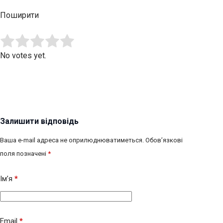
Поширити
Submit Rating
Rate this item:
No votes yet.
Залишити відповідь
Ваша e-mail адреса не оприлюднюватиметься.
Обов’язкові
поля позначені
*
Ім’я
*
Email
*