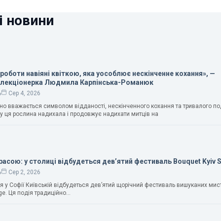
і новини
 роботи навіяні квіткою, яка уособлює нескінченне кохання», —
олекціонерка Людмила Карпінська-Романюк
ь
Сер 4, 2026
чно вважається символом відданості, нескінченного кохання та тривалого п
у ця рослина надихала і продовжує надихати митців на
расою: у столиці відбудеться дев’ятий фестиваль Bouquet Kyiv 
ь
Сер 2, 2026
ня у Софії Київській відбудеться дев’ятий щорічний фестиваль вишуканих мис
ge. Ця подія традиційно…