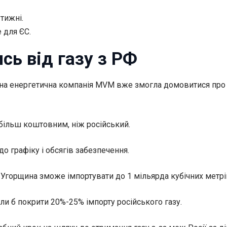
 тижні.
е
для ЄС.
ь від газу з РФ
вна енергетична компанія MVM вже змогла домовитися про 
 більш коштовним, ніж російський.
 графіку і обсягів забезпечення.
 Угорщина зможе імпортувати до 1 мільярда кубічних метрі
гли б покрити 20%-25% імпорту російського газу.