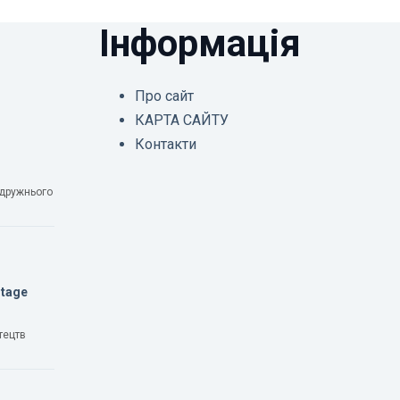
Інформація
Про сайт
КАРТА САЙТУ
Контакти
одружнього
Stage
тецтв