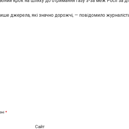
абний крок на шляху до отримання газу з-за меж Росії за 
 лише джерела, які значно дорожчі, — повідомило журналіс
ені
*
Сайт