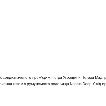
новопризначеного прем’єр-міністра Угорщини Петера Мадяр
чення газом з румунського родовища Neptun Deep. Слід в