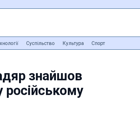
хнології
Суспільство
Культура
Спорт
адяр знайшов
у російському