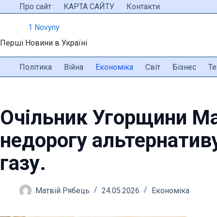
Перейти
Про сайт
КАРТА САЙТУ
Контакти
до
1 Novyny
вмісту
Перші Новини в Україні
Політика
Війна
Економіка
Світ
Бізнес
Те
Очільник Угорщини М
недорогу альтернатив
газу.
Матвій Рябець
24.05.2026
Економіка