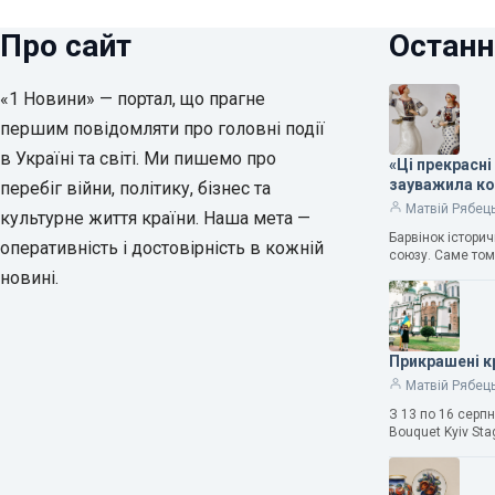
Про сайт
Останн
«1 Новини» — портал, що прагне
першим повідомляти про головні події
в Україні та світі. Ми пишемо про
«Ці прекрасні
зауважила к
перебіг війни, політику, бізнес та
Матвій Рябец
культурне життя країни. Наша мета —
Барвінок істори
оперативність і достовірність в кожній
союзу. Саме том
новині.
Прикрашені к
Матвій Рябец
З 13 по 16 серп
Bouquet Kyiv Sta