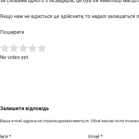
За словами одного з інсайдерів, це був би найбільш масшт
Якщо нам не вдасться це здійснити, то надалі залишаться
Поширити
Submit Rating
Rate this item:
No votes yet.
Залишити відповідь
Ваша e-mail адреса не оприлюднюватиметься.
Обов’язкові поля познач
Ім’я
*
Email
*