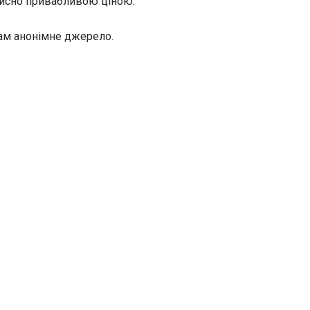
дійсно привабливою ціною.
там анонімне джерело.