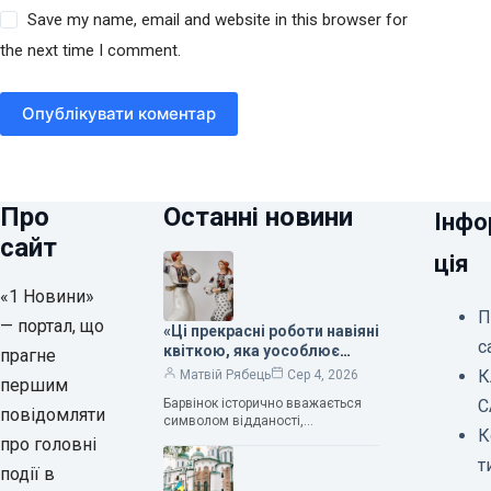
Save my name, email and website in this browser for
the next time I comment.
Опублікувати коментар
Про
Останні новини
Інфо
сайт
ція
«1 Новини»
П
— портал, що
«Ці прекрасні роботи навіяні
с
квіткою, яка уособлює
прагне
нескінченне кохання», —
К
Матвій Рябець
Сер 4, 2026
першим
зауважила колекціонерка
Барвінок історично вважається
С
Людмила Карпінська-
повідомляти
символом відданості,
Романюк
К
нескінченного кохання
про головні
та тривалого подружнього союзу.
т
події в
Саме тому ця рослина надихала і