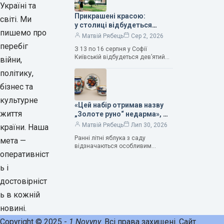
продовжує надихати митців на
Україні та
Прикрашені красою:
світі. Ми
у столиці відбудеться
пишемо про
дев’ятий фестиваль
Матвій Рябець
Сер 2, 2026
Bouquet Kyiv Stage
перебіг
З 13 по 16 серпня у Софії
Київській відбудеться дев’ятий
війни,
щорічний фестиваль вишуканих
політику,
мистецтв Bouquet Kyiv Stage. Ця
подія традиційно…
бізнес та
культурне
«Цей набір отримав назву
життя
„Золоте руно“ недарма», —
колекціонерка Людмила
Матвій Рябець
Лип 30, 2026
країни. Наша
Карпінська-Романюк
Ранні літні яблука з саду
мета —
відзначаються особливим
оперативніст
смаком. Як правило, вони
надзвичайно соковиті. Кожна
ь і
людина, мабуть, має свій
улюблений сорт. Він уособлює…
достовірніст
ь в кожній
новині.
Copyright © 2025 -
1 Novyny
. Всі права захищені. Сайт