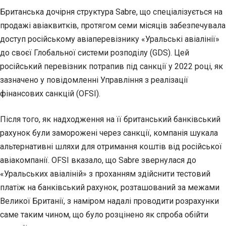
Британська дочірня структура Sabre, що спеціалізується на
продажі авіаквитків, протягом семи місяців забезпечувала
доступ російському авіаперевізнику «Уральські авіалінії»
до своєї Глобальної системи розподілу (GDS). Цей
російський перевізник потрапив під санкції у 2022 році, як
зазначено у повідомленні Управління з реалізації
фінансових санкцій (OFSI).
Після того, як надходження на її британський банківський
рахунок були заморожені через санкції, компанія шукала
альтернативні шляхи для отримання коштів від російської
авіакомпанії. OFSI вказало, що Sabre звернулася до
«Уральських авіаліній» з проханням здійснити тестовий
платіж на банківський рахунок, розташований за межами
Великої Британії, з наміром надалі проводити розрахунки
саме таким чином, що було розцінено як спроба обійти