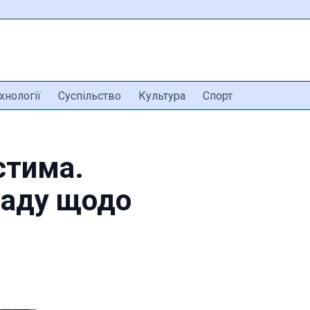
хнології
Суспільство
Культура
Спорт
стима.
раду щодо