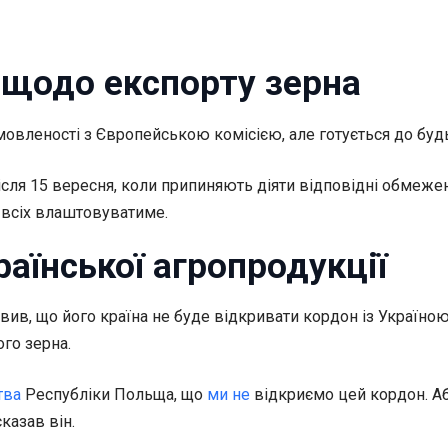
 щодо експорту зерна
мовленості з Європейською комісією, але готується до буд
ісля 15 вересня, коли припиняють діяти відповідні обмеже
 всіх влаштовуватиме.
аїнської агропродукції
в, що його країна не буде відкривати кордон із Україною 
ого зерна.
тва
Республіки Польща, що
ми не
відкриємо цей кордон. Аб
казав він.