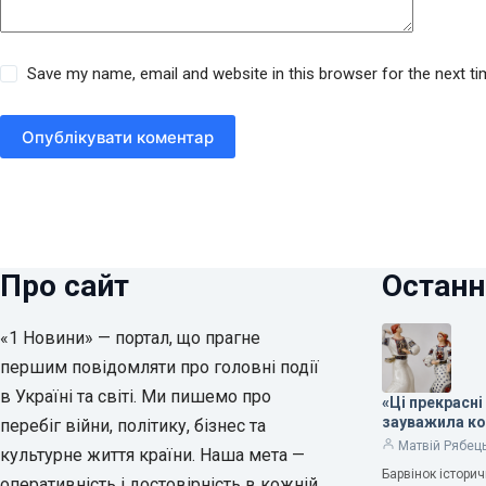
Save my name, email and website in this browser for the next t
Опублікувати коментар
Про сайт
Останн
«1 Новини» — портал, що прагне
першим повідомляти про головні події
в Україні та світі. Ми пишемо про
«Ці прекрасні
зауважила к
перебіг війни, політику, бізнес та
Матвій Рябец
культурне життя країни. Наша мета —
Барвінок істори
оперативність і достовірність в кожній