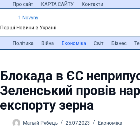
Перейти
Про сайт
КАРТА САЙТУ
Контакти
до
1 Novyny
вмісту
Перші Новини в Україні
Політика
Війна
Економіка
Світ
Бізнес
Те
Блокада в ЄС неприпу
Зеленський провів на
експорту зерна
Матвій Рябець
25.07.2023
Економіка