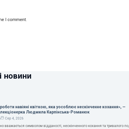
ime I comment.
і новини
 роботи навіяні квіткою, яка уособлює нескінченне кохання», —
олекціонерка Людмила Карпінська-Романюк
ь
Сер 4, 2026
чно вважається символом відданості, нескінченного кохання та тривалого п