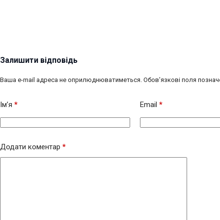
Залишити відповідь
Ваша e-mail адреса не оприлюднюватиметься.
Обов’язкові поля познач
Ім’я
*
Email
*
Додати коментар
*