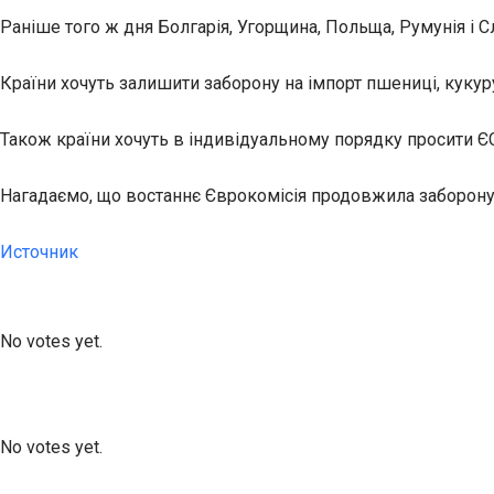
Раніше того ж дня Болгарія, Угорщина, Польща, Румунія і 
Країни хочуть залишити заборону на імпорт пшениці, кукуру
Також країни хочуть в індивідуальному порядку просити Є
Нагадаємо, що востаннє Єврокомісія продовжила заборону і
Источник
Submit Rating
Rate this item:
No votes yet.
Submit Rating
Rate this item:
No votes yet.