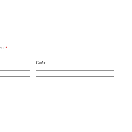
ені
*
Сайт