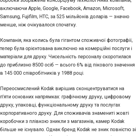
обробки зображень консорціуму технологічних компаній,
включаючи Apple, Google, Facebook, Amazon, Microsoft,
Samsung, Fujifilm, HTC, за 525 мільйонів доларів — значно
менше, ніж очікувалося спочатку.
Компанія, яка колись була гігантом споживчої фотографії,
тепер була орієнтована виключно на комерційні послуги і
матеріали для друку. Чисельність персоналу скоротилася
до приблизно 8500 осіб — всього 6% від пікового значення
в 145 000 співробітників у 1988 році.
Переосмислений Kodak вирішив сконцентруватися на
п’яти основних напрямках: графічному друку, цифровому
друку, упаковці, функціональному друку та послугах
корпоративного друку. Для споживачів знамениті жовті
коробочки з плівкою зникли з магазинів, камер Kodak
більше не існувало. Однак бренд Kodak не зник повністю зі