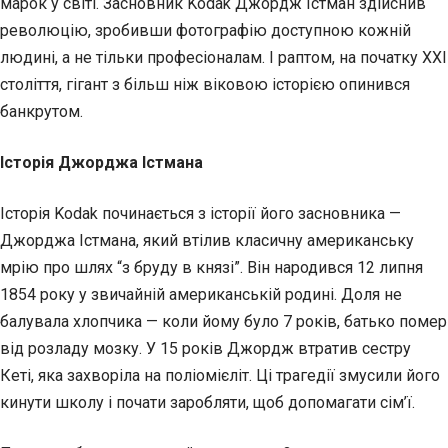
марок у світі. Засновник Kodak Джордж Істман здійснив
революцію, зробивши фотографію доступною кожній
людині, а не тільки професіоналам. І раптом, на початку XXI
століття, гігант з більш
ніж віковою історією опинився
банкрутом.
Історія Джорджа Істмана
Історія Kodak починається з історії його засновника —
Джорджа Істмана, який втілив класичну американську
мрію про шлях “з бруду в князі”. Він народився 12 липня
1854 року у звичайній американській родині. Доля не
балувала хлопчика — коли йому було 7 років, батько помер
від розладу мозку. У 15 років Джордж втратив сестру
Кеті, яка захворіла на поліомієліт. Ці трагедії змусили його
кинути школу і почати заробляти, щоб допомагати сім’ї.