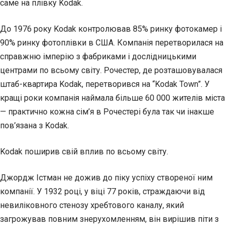
саме на плівку Kodak.
До 1976 року Kodak контролював 85% ринку фотокамер і
90% ринку фотоплівки в США. Компанія перетворилася на
справжню імперію з фабриками і дослідницькими
центрами по всьому світу. Рочестер, де розташовувалася
штаб-квартира Kodak, перетворився на “Kodak Town”. У
кращі роки компанія наймала більше 60 000 жителів міста
— практично кожна сім’я в Рочестері була так чи інакше
пов’язана з Kodak.
Kodak поширив свій вплив по всьому світу.
Джордж Істман не дожив до піку успіху створеної ним
компанії. У 1932 році, у віці 77 років, страждаючи від
невиліковного стенозу хребтового каналу, який
загрожував повним знерухомленням, він вирішив піти з