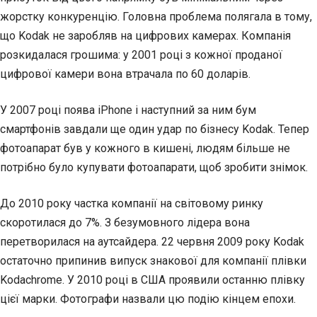
жорстку конкуренцію. Головна проблема полягала в тому,
що Kodak не заробляв на цифрових камерах. Компанія
розкидалася грошима: у 2001 році з кожної проданої
цифрової камери вона втрачала по 60 доларів.
У 2007 році поява iPhone і наступний за ним бум
смартфонів завдали ще один удар по бізнесу Kodak. Тепер
фотоапарат був у кожного в кишені, людям більше не
потрібно було купувати фотоапарати, щоб зробити знімок.
До 2010 року частка компанії на світовому ринку
скоротилася до 7%. З безумовного лідера вона
перетворилася на аутсайдера. 22 червня 2009 року Kodak
остаточно припинив випуск знакової для компанії плівки
Kodachrome. У 2010 році в США проявили останню плівку
цієї марки. Фотографи назвали цю подію кінцем епохи.