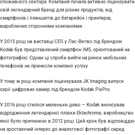
споживчого сектора. Компанія почала активно ліцензувати
свій легендарний бренд для різних продуктів, від
смартфонів і планшетів до батарейок і принтерів,
вироблених сторонніми компаніями.
У 2015 році на виставці CES у Лас-Вегасі під брендом
Kodak був представлений смартфон IM5, орієнтований на
фотографію. Однак ці спроби вийти на ринок мобільних
телефонів не принесли компанії успіху.
У тому ж році компанія ліцензувала JK Imaging випуск
серії цифрових камер під брендом Kodak PixPro.
У 2016 році сталося маленьке диво — Kodak анонсував
відродження легендарної плівки Ektachrome, виробництво
якої було припинено в 2012 році. Цей крок був відповіддю
на зростаючий інтерес до аналогової фотографії серед