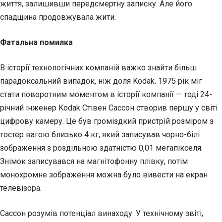
життя, залишивши передсмертну записку. Але його
спадщина продовжувала жити.
Фатальна помилка
В історії технологічних компаній важко знайти більш
парадоксальний випадок, ніж доля Kodak. 1975 рік міг
стати поворотним моментом в історії компанії — тоді 24-
річний інженер Kodak Стівен Сассон створив першу у світі
цифрову камеру. Це був громіздкий пристрій розміром з
тостер вагою близько 4 кг, який записував чорно-білі
зображення з роздільною здатністю 0,01 мегапікселя.
Знімок записувався на магнітофонну плівку, потім
монохромне зображення можна було вивести на екран
телевізора.
Сассон розумів потенціал винаходу. У технічному звіті,