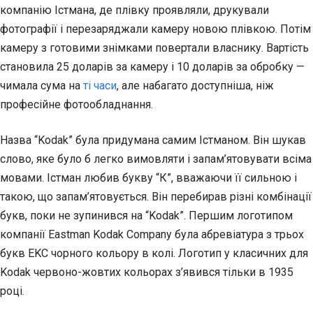
компанію Істмана, де плівку проявляли, друкували
фотографії і перезаряджали камеру новою плівкою. Потім
камеру з готовими знімками повертали власнику. Вартість
становила 25 доларів за камеру і 10 доларів за обробку —
чимала сума на
ті часи
, але набагато доступніша, ніж
професійне фотообладнання.
Назва “Kodak” була придумана самим Істманом. Він шукав
слово, яке було б легко вимовляти і запам’ятовувати всіма
мовами. Істман любив букву “К”, вважаючи її сильною і
такою, що запам’ятовується. Він перебирав різні комбінації
букв, поки не зупинився на “Kodak”. Першим логотипом
компанії Eastman Kodak Company була абревіатура з трьох
букв EKC чорного кольору в колі. Логотип у класичних для
Kodak червоно-жовтих кольорах з’явився тільки в 1935
році.