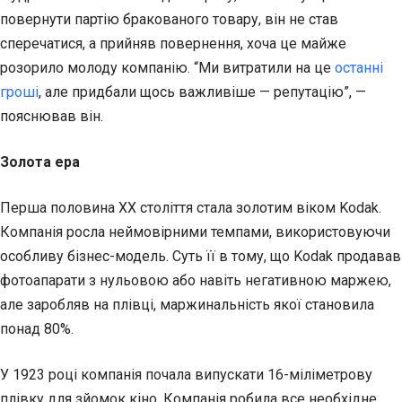
повернути партію бракованого товару, він не став
сперечатися, а прийняв повернення, хоча це майже
розорило молоду компанію. “Ми витратили на це
останні
гроші
, але придбали щось важливіше — репутацію”, —
пояснював він.
Золота ера
Перша половина XX століття стала золотим віком Kodak.
Компанія росла неймовірними темпами, використовуючи
особливу бізнес-модель. Суть її в тому, що Kodak продавав
фотоапарати з нульовою або навіть негативною маржею,
але заробляв на плівці, маржинальність якої становила
понад 80%.
У 1923 році компанія почала випускати 16-міліметрову
плівку для зйомок кіно. Компанія робила все необхідне