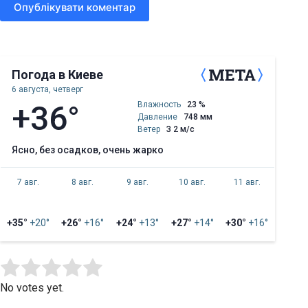
Опублікувати коментар
Погода в Киеве
6 августа, четверг
+36°
Влажность
23 %
Давление
748 мм
Ветер
З 2 м/с
ясно, без осадков, очень жарко
7 авг.
8 авг.
9 авг.
10 авг.
11 авг.
+35°
+20°
+26°
+16°
+24°
+13°
+27°
+14°
+30°
+16°
Submit Rating
Rate this item:
No votes yet.