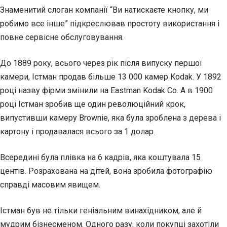
Знаменитий слоган компанії “Ви натискаєте кнопку, ми
робимо все інше” підкреслював простоту використання і
повне сервісне обслуговування.
До 1889 року, всього через рік після випуску першої
камери, Істман продав більше 13 000 камер Kodak. У 1892
році назву фірми змінили на Eastman Kodak Co. А в 1900
році Істман зробив ще один революційний крок,
випустивши камеру Brownie, яка була зроблена з дерева і
картону і продавалася всього за 1 долар.
Всередині була плівка на 6 кадрів, яка коштувала 15
центів. Розрахована на дітей, вона зробила фотографію
справді масовим явищем.
Істман був не тільки геніальним винахідником, але й
мудрим бізнесменом. Одного разу, коли покупці захотіли