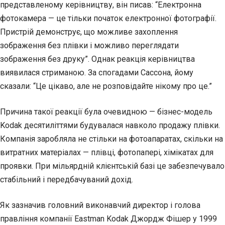
представленому керівництву, він писав: “Електронна
фотокамера — це тільки початок електронної фотографії.
Пристрій демонструє, що можливе захоплення
зображення без плівки і можливо переглядати
зображення без друку”. Однак реакція керівництва
виявилася стриманою. За спогадами Сассона, йому
сказали: “Це цікаво, але не розповідайте нікому про це.”
Причина такої реакції була очевидною — бізнес-модель
Kodak десятиліттями будувалася навколо продажу плівки.
Компанія заробляла не стільки на фотоапаратах, скільки на
витратних матеріалах — плівці, фотопапері, хімікатах для
проявки. При мільярдній клієнтській базі це забезпечувало
стабільний і передбачуваний дохід.
Як зазначив головний виконавчий директор і голова
правління компанії Eastman Kodak Джордж Фішер у 1999