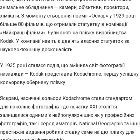
знімальне обладнання — камери, об’єктиви, проєктори,
хімікати. З моменту створення премії «Оскар» у 1929 році
більше 80 фільмів, що отримали статуетку в номінації
«Найкращі фільми», були зняті на плівку виробництва
Kodak. У компанії навіть є дев’ять власних статуеток за
науково-технічну досконалість.
У 1935 році сталася подія, що змінила світ фотографії
назавжди — Kodak представив Kodachrome, першу успішну
кольорову обернену плівку.
Яскраві, насичені кольори Kodachrome стали стандартом
для поколінь фотографів і до початку XXI століття
залишалися одними з найпопулярніших як у професійних
фотографів, так і серед аматорів. National Geographic та інші
престижні видання робили ставку саме на цю плівку для