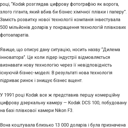
році, “Kodak розглядав цифрову фотографію як ворога,
злого гіганта, який вбив би бізнес хімічної плівки і паперу”.
Замість розвитку нової технології компанія інвестувала
500 мільйонів доларів у покращення технологій плівкових
фотоапаратів.
Явище, що описує дану ситуацію, носить назву “Дилема
інноватора”. Це коли лідер індустрії відмовляється
визнавати нову технологію через її невідповідність
існуючій бізнес-моделі. В результаті нова технологія
підриває ринок і знищує бізнес вщент.
У 1991 році Kodak все ж представив першу комерційну
цифрову дзеркальну камеру — Kodak DCS 100, побудовану
на базі плівкової камери Nikon F3.
Вона коштувала близько 13 000 доларів і була призначена