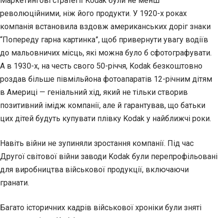
Маркетингові стратегії Kodak були не менш
революційними, ніж його продукти. У 1920-х роках
компанія встановила вздовж американських доріг знаки
“Попереду гарна картинка”, щоб привернути увагу водіїв
до мальовничих місць, які можна було б сфотографувати.
А в 1930-х, на честь свого 50-річчя, Kodak безкоштовно
роздав більше півмільйона фотоапаратів 12-річним дітям
в Америці — геніальний хід, який не тільки створив
позитивний імідж компанії, але й гарантував, що батьки
цих дітей будуть купувати плівку Kodak у найближчі роки.
Навіть війни не зупиняли зростання компанії. Під час
Другої світової війни заводи Kodak були перепрофільовані
для виробництва військової продукції, включаючи
гранати.
Багато історичних кадрів військової хроніки були зняті