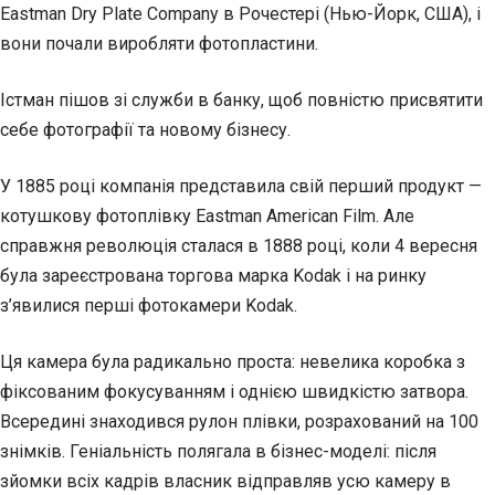
Eastman Dry Plate Company в Рочестері (Нью-Йорк, США), і
вони почали виробляти фотопластини.
Істман пішов зі служби в банку, щоб повністю присвятити
себе фотографії та новому бізнесу.
У 1885 році компанія представила свій перший продукт —
котушкову фотоплівку Eastman American Film. Але
справжня революція сталася в 1888 році, коли 4 вересня
була зареєстрована торгова марка Kodak і на ринку
з’явилися перші фотокамери Kodak.
Ця камера була радикально проста: невелика коробка з
фіксованим фокусуванням і однією швидкістю затвора.
Всередині знаходився рулон плівки, розрахований на 100
знімків. Геніальність полягала в бізнес-моделі: після
зйомки всіх кадрів власник відправляв усю камеру в