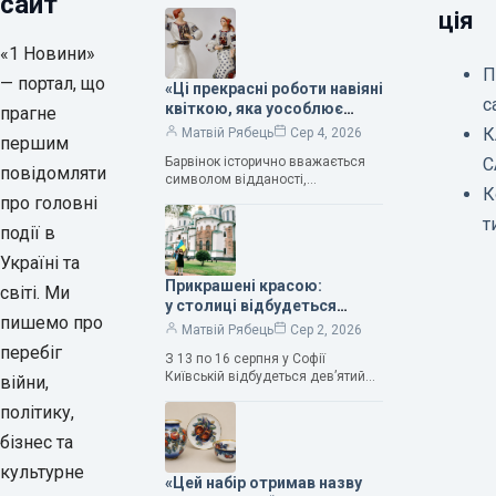
сайт
ція
«1 Новини»
П
— портал, що
«Ці прекрасні роботи навіяні
с
квіткою, яка уособлює
прагне
нескінченне кохання», —
К
Матвій Рябець
Сер 4, 2026
першим
зауважила колекціонерка
Барвінок історично вважається
С
Людмила Карпінська-
повідомляти
символом відданості,
Романюк
К
нескінченного кохання
про головні
та тривалого подружнього союзу.
т
події в
Саме тому ця рослина надихала і
продовжує надихати митців на
Україні та
Прикрашені красою:
світі. Ми
у столиці відбудеться
пишемо про
дев’ятий фестиваль
Матвій Рябець
Сер 2, 2026
Bouquet Kyiv Stage
перебіг
З 13 по 16 серпня у Софії
Київській відбудеться дев’ятий
війни,
щорічний фестиваль вишуканих
політику,
мистецтв Bouquet Kyiv Stage. Ця
подія традиційно…
бізнес та
культурне
«Цей набір отримав назву