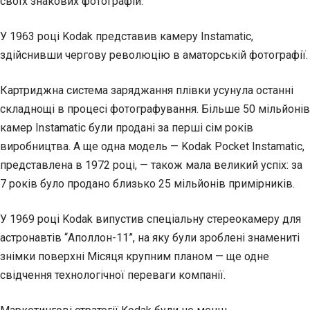
своїх знакових фотографій.
У 1963 році Kodak представив камеру Instamatic,
здійснивши чергову революцію в аматорській фотографії.
Картриджна система заряджання плівки усунула останні
складнощі в процесі фотографування. Більше 50 мільйонів
камер Instamatic були продані за перші сім років
виробництва. А ще одна модель — Kodak Pocket Instamatic,
представлена в 1972 році, — також мала великий успіх: за
7 років було продано близько 25 мільйонів примірників.
У 1969 році Kodak випустив спеціальну стереокамеру для
астронавтів “Аполлон-11”, на яку були зроблені знамениті
знімки поверхні Місяця крупним планом — ще одне
свідчення технологічної переваги компанії.