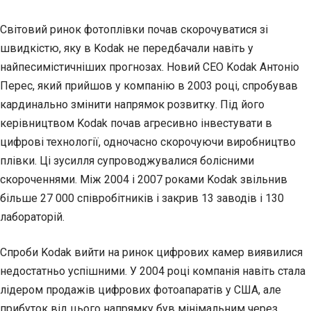
Світовий ринок фотоплівки почав скорочуватися зі
швидкістю, яку в Kodak не передбачали навіть у
найпесимістичніших прогнозах. Новий CEO Kodak Антоніо
Перес, який прийшов у компанію в 2003 році, спробував
кардинально змінити напрямок розвитку. Під його
керівництвом Kodak почав агресивно інвестувати в
цифрові технології, одночасно скорочуючи виробництво
плівки. Ці зусилля супроводжувалися болісними
скороченнями. Між 2004 і 2007 роками Kodak звільнив
більше 27 000 співробітників і закрив 13 заводів і 130
лабораторій.
Спроби Kodak вийти на ринок цифрових камер виявилися
недостатньо успішними. У 2004 році компанія навіть стала
лідером продажів цифрових фотоапаратів у США, але
прибуток від цього напрямку був мінімальним через