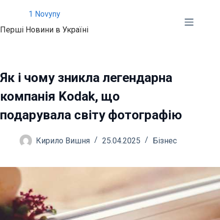
Перейти
1 Novyny
до
Перші Новини в Україні
вмісту
Як і чому зникла легендарна
компанія Kodak, що
подарувала світу фотографію
Кирило Вишня
25.04.2025
Бізнес