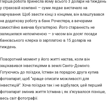
Перша робота принесла йому всього 3 долари на тиждень
у страховій компанії — суми ледве вистачало на
харчування. Щоб звести кінці з кінцями, він влаштувався
на додаткову роботу в банк Рочестера, а вечорами
самостійно вивчав бухгалтерію. Його старанність не
залишилася непоміченою — з часом він досяг посади
банківського клерка із зарплатою в 15 доларів на
тиждень.
Поворотний момент у його житті настав, коли він
зацікавився інвестиціями в землі Санто-Домінго.
Готуючись до поїздки, Істман за порадою друга купив
фотоапарат, щоб “краще описати можливості для
інвестицій”. Хоча поїздка так і не відбулася, цей перший
фотоапарат змінив життя Істмана і, як з’ясувалося пізніше,
весь світ фотографії.