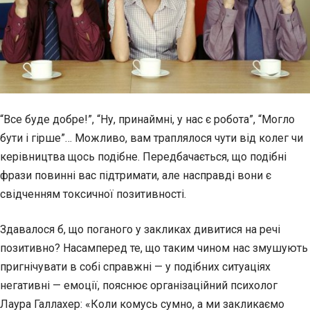
“Все буде добре!”, “Ну, принаймні, у нас є робота”, “Могло
бути і гірше”… Можливо, вам траплялося чути від колег чи
керівництва щось подібне. Передбачається, що подібні
фрази повинні вас підтримати, але насправді вони є
свідченням токсичної позитивності.
Здавалося б, що поганого у закликах дивитися на речі
позитивно? Насамперед те, що таким чином нас змушують
пригнічувати в собі справжні — у подібних ситуаціях
негативні — емоції, пояснює організаційний психолог
Лаура Галлахер: «Коли комусь
сумно, а ми закликаємо