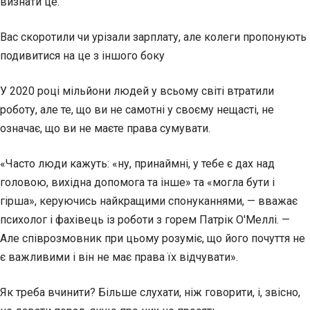
визнати це.
Вас скоротили чи урізали зарплату, але колеги пропонують
подивитися на це з іншого боку
У 2020 році мільйони людей у всьому світі втратили
роботу, але те, що ви не самотні у своєму нещасті, не
означає, що ви не маєте права сумувати.
«Часто люди кажуть: «ну, принаймні, у тебе є дах над
головою, вихідна допомога та інше» та «могла бути і
гірша», керуючись найкращими спонуканнями, — вважає
психолог і фахівець із роботи з горем Патрік О'Меллі. —
Але співрозмовник при цьому розуміє, що його почуття не
є важливими і він не має права їх відчувати».
Як треба вчинити? Більше слухати, ніж говорити, і, звісно,