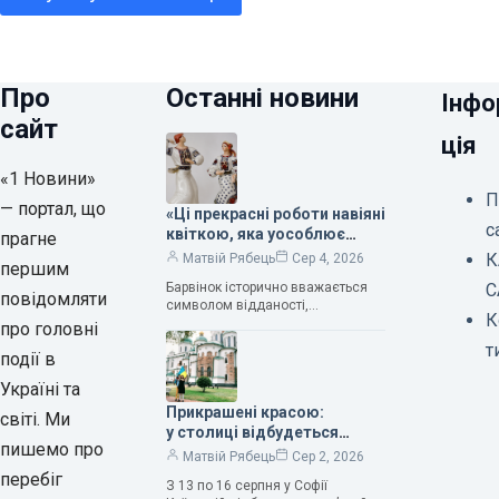
Про
Останні новини
Інфо
сайт
ція
«1 Новини»
П
— портал, що
«Ці прекрасні роботи навіяні
с
квіткою, яка уособлює
прагне
нескінченне кохання», —
К
Матвій Рябець
Сер 4, 2026
першим
зауважила колекціонерка
Барвінок історично вважається
С
Людмила Карпінська-
повідомляти
символом відданості,
Романюк
К
нескінченного кохання
про головні
та тривалого подружнього союзу.
т
події в
Саме тому ця рослина надихала і
продовжує надихати митців на
Україні та
Прикрашені красою:
світі. Ми
у столиці відбудеться
пишемо про
дев’ятий фестиваль
Матвій Рябець
Сер 2, 2026
Bouquet Kyiv Stage
перебіг
З 13 по 16 серпня у Софії