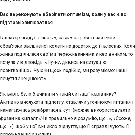
Вас переконують зберігати оптимізм, коли у вас є всі
підстави хвилюватися
Галлахер згадує клієнтку, на яку на роботі навісили
обов'язки звільненої колеги на додаток до її власних. Коли
жінка поділилася своїми переживаннями з керівником, то
почула у відповідь: «Ну-ну, дивись на ситуацію
позитивніше». Чуючи щось подібне, ми розуміємо: наші
почуття знецінюють.
Як варто було б вчинити у такій ситуації керівнику?
Активно вислухати підлеглу, ставлячи уточнюючі питання і
намагаючись розібратися в суті (можна використовувати
фрази на кшталт «Чи правильно я розумію, що…», «Схоже,
що…»), щоб у неї виникло відчуття, що її справді чують, її
переживання важливі.