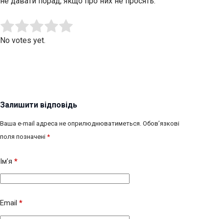
не давати порад, якщо про них не просять.
Submit Rating
Rate this item:
No votes yet.
Залишити відповідь
Ваша e-mail адреса не оприлюднюватиметься.
Обов’язкові
поля позначені
*
Ім’я
*
Email
*