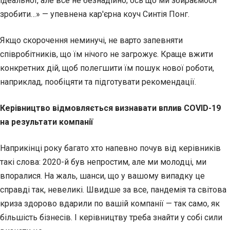
ідеальної, але все не безнадійно; ось що ми збираємося
зробити…» — упевнена кар'єрна коуч Синтія Понг.
Якщо скорочення неминучі, не варто запевняти
співробітників, що їм нічого не загрожує. Краще вжити
конкретних дій, щоб полегшити їм пошук нової роботи,
наприклад, пообіцяти та підготувати рекомендації.
Керівництво відмовляється визнавати вплив COVID-19
на результати компанії
Наприкінці року багато хто напевно почув від керівників
такі слова: 2020-й був непростим, але ми молодці, ми
впоралися. На жаль, шанси, що у вашому випадку це
справді так, невеликі. Швидше за все, пандемія та світова
криза здорово вдарили по вашій компанії — так само, як
більшість бізнесів. І керівництву треба знайти у собі сили