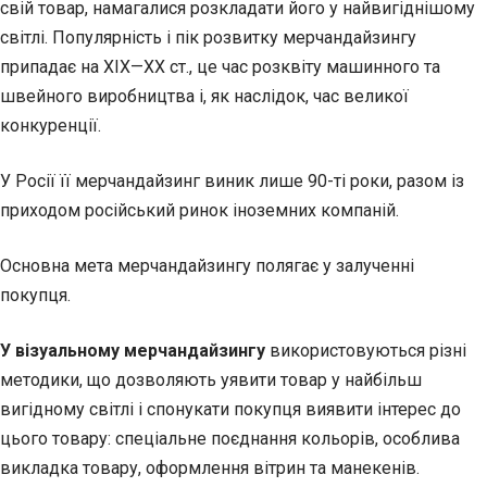
свій товар, намагалися розкладати його у найвигіднішому
світлі. Популярність і пік розвитку мерчандайзингу
припадає на XIX—XX ст., це час розквіту машинного та
швейного виробництва і, як наслідок, час великої
конкуренції.
У Росії її мерчандайзинг виник лише 90-ті роки, разом із
приходом російський ринок іноземних компаній.
Основна мета мерчандайзингу полягає у залученні
покупця.
У візуальному мерчандайзингу
використовуються різні
методики, що дозволяють уявити товар у найбільш
вигідному світлі і спонукати покупця виявити інтерес до
цього товару: спеціальне поєднання кольорів, особлива
викладка товару, оформлення вітрин та манекенів.