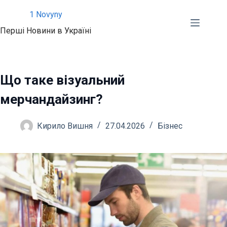
Перейти
1 Novyny
до
Перші Новини в Україні
вмісту
Що таке візуальний
мерчандайзинг?
Кирило Вишня
27.04.2026
Бізнес