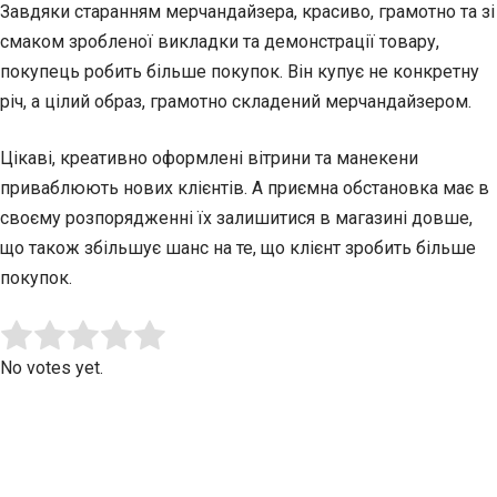
Завдяки старанням мерчандайзера, красиво, грамотно та зі
смаком зробленої викладки та демонстрації товару,
покупець робить більше покупок. Він купує не конкретну
річ, а цілий образ, грамотно складений мерчандайзером.
Цікаві, креативно оформлені вітрини та манекени
приваблюють нових клієнтів. А приємна обстановка має в
своєму розпорядженні їх залишитися в магазині довше,
що також збільшує шанс на те, що клієнт зробить більше
покупок.
Submit Rating
Rate this item:
No votes yet.