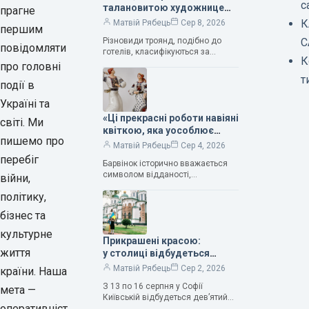
с
талановитою художницею
прагне
Валентиною Трегубовою,
К
Матвій Рябець
Сер 8, 2026
першим
вражають своєю красою»,
Різновиди троянд, подібно до
С
— колекціонерка Людмила
повідомляти
готелів, класифікуються за
Карпінська-Романюк
К
кількістю зірок. Однак, у
про головні
класифікації квітів їх лише чотири.
т
події в
Критерії оцінки включають
розмір…
Україні та
«Ці прекрасні роботи навіяні
світі. Ми
квіткою, яка уособлює
пишемо про
нескінченне кохання», —
Матвій Рябець
Сер 4, 2026
зауважила колекціонерка
перебіг
Барвінок історично вважається
Людмила Карпінська-
символом відданості,
війни,
Романюк
нескінченного кохання
політику,
та тривалого подружнього союзу.
Саме тому ця рослина надихала і
бізнес та
продовжує надихати митців на
культурне
Прикрашені красою:
життя
у столиці відбудеться
дев’ятий фестиваль
Матвій Рябець
Сер 2, 2026
країни. Наша
Bouquet Kyiv Stage
З 13 по 16 серпня у Софії
мета —
Київській відбудеться дев’ятий
оперативніст
щорічний фестиваль вишуканих