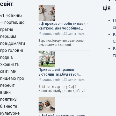
сайт
ція
«1 Новини»
П
— портал, що
«Ці прекрасні роботи навіяні
с
квіткою, яка уособлює
прагне
нескінченне кохання», —
К
Матвій Рябець
Сер 4, 2026
першим
зауважила колекціонерка
Барвінок історично вважається
С
Людмила Карпінська-
повідомляти
символом відданості,
Романюк
К
нескінченного кохання
про головні
та тривалого подружнього союзу.
т
події в
Саме тому ця рослина надихала і
продовжує надихати митців на
Україні та
Прикрашені красою:
світі. Ми
у столиці відбудеться
пишемо про
дев’ятий фестиваль
Матвій Рябець
Сер 2, 2026
Bouquet Kyiv Stage
перебіг
З 13 по 16 серпня у Софії
Київській відбудеться дев’ятий
війни,
щорічний фестиваль вишуканих
політику,
мистецтв Bouquet Kyiv Stage. Ця
подія традиційно…
бізнес та
культурне
«Цей набір отримав назву