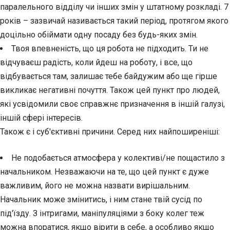
паралельного відділу чи інших змін у штатному розкладі. 7
років – зазвичай називається такий період, протягом якого
доцільно обіймати одну посаду без будь-яких змін.
Твоя впевненість, що ця робота не підходить. Ти не
відчуваєш радість, коли йдеш на роботу, і все, що
відбувається там, залишає тебе байдужим або ще гірше
викликає негативні почуття. Також цей пункт про людей,
які усвідомили своє справжнє призначення в іншій галузі,
іншій сфері інтересів.
Також є і суб'єктивні причини. Серед них найпоширеніші:
Не подобається атмосфера у колективі/не пощастило з
начальником. Незважаючи на те, що цей пункт є дуже
важливим, його не можна назвати вирішальним.
Начальник може змінитись, і ним стане твій сусід по
під'їзду. З інтригами, маніпуляціями з боку колег теж
можна впоратися, якщо вірити в себе, а особливо якщо