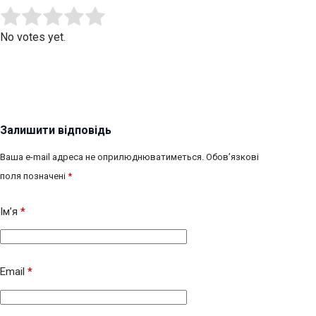
Submit Rating
Rate this item:
No votes yet.
Залишити відповідь
Ваша e-mail адреса не оприлюднюватиметься.
Обов’язкові
поля позначені
*
Ім’я
*
Email
*