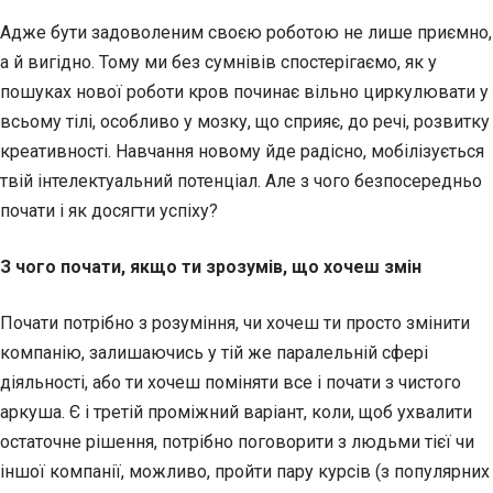
Адже бути задоволеним своєю роботою не лише приємно,
а й вигідно. Тому ми без сумнівів спостерігаємо, як у
пошуках нової роботи кров починає вільно циркулювати у
всьому тілі, особливо у мозку, що сприяє, до речі, розвитку
креативності. Навчання новому йде радісно, мобілізується
твій інтелектуальний потенціал. Але з чого безпосередньо
почати і як досягти успіху?
З чого почати, якщо ти зрозумів, що хочеш змін
Почати потрібно з розуміння, чи хочеш ти просто змінити
компанію, залишаючись у тій же паралельній сфері
діяльності, або ти хочеш поміняти все і почати з чистого
аркуша. Є і третій проміжний варіант, коли, щоб ухвалити
остаточне рішення, потрібно поговорити з людьми тієї чи
іншої компанії, можливо, пройти пару курсів (з популярних