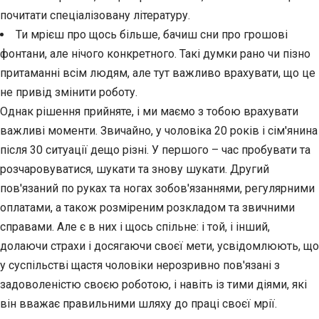
почитати спеціалізовану літературу.
Ти мрієш про щось більше, бачиш сни про грошові
фонтани, але нічого конкретного. Такі думки рано чи пізно
притаманні всім людям, але тут важливо врахувати, що це
не привід змінити роботу.
Однак рішення прийняте, і ми маємо з тобою врахувати
важливі моменти. Звичайно, у чоловіка 20 років і сім'янина
після 30 ситуації дещо різні. У першого – час пробувати та
розчаровуватися, шукати та знову шукати. Другий
пов'язаний по руках та ногах зобов'язаннями, регулярними
оплатами, а також розміреним розкладом та звичними
справами. Але є в них і щось спільне: і той, і інший,
долаючи страхи і досягаючи своєї мети, усвідомлюють, що
у суспільстві щастя чоловіки нерозривно пов'язані з
задоволеністю своєю роботою, і навіть із тими діями, які
він вважає правильними шляху до праці своєї мрії.