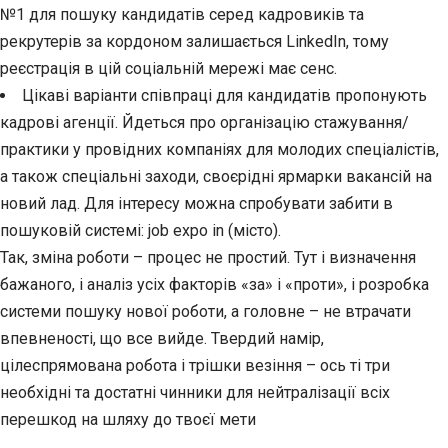
№1 для пошуку кандидатів серед кадровиків та
рекрутерів за кордоном залишається LinkedIn, тому
реєстрація в цій соціальній мережі має сенс.
Цікаві варіанти співпраці для кандидатів пропонують
кадрові агенції. Йдеться про організацію стажування/
практики у провідних компаніях для молодих спеціалістів,
а також спеціальні заходи, своєрідні ярмарки вакансій на
новий лад. Для інтересу можна спробувати забити в
пошуковій системі: job expo in (місто).
Так, зміна роботи – процес не простий. Тут і визначення
бажаного, і аналіз усіх факторів «за» і «проти», і розробка
системи пошуку нової роботи, а головне – не втрачати
впевненості, що все вийде. Твердий намір,
цілеспрямована робота і трішки везіння – ось ті три
необхідні та достатні чинники для нейтралізації всіх
перешкод на шляху до твоєї мети