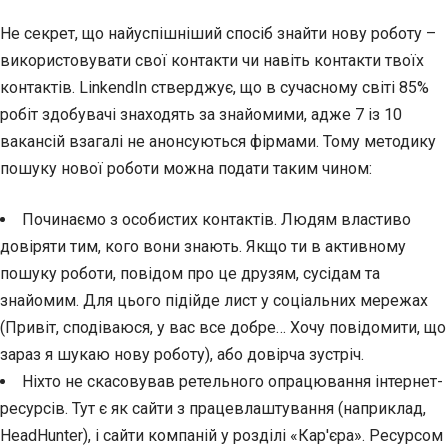
Не секрет, що найуспішніший спосіб знайти нову роботу –
використовувати свої контакти чи навіть контакти твоїх
контактів. LinkendIn стверджує, що в сучасному світі 85%
робіт здобувачі знаходять за знайомими, адже 7 із 10
вакансій взагалі не анонсуються фірмами. Тому методику
пошуку нової роботи можна подати таким чином:
Починаємо з особистих контактів. Людям властиво
довіряти тим, кого вони знають. Якщо ти в активному
пошуку роботи, повідом про це друзям, сусідам та
знайомим. Для цього підійде лист у соціальних мережах
(Привіт, сподіваюся, у вас все добре… Хочу повідомити, що
зараз я шукаю нову роботу), або довірча зустріч.
Ніхто не скасовував ретельного опрацювання інтернет-
ресурсів. Тут є як сайти з працевлаштування (наприклад,
HeadHunter), і сайти компаній у розділі «Кар'єра». Ресурсом