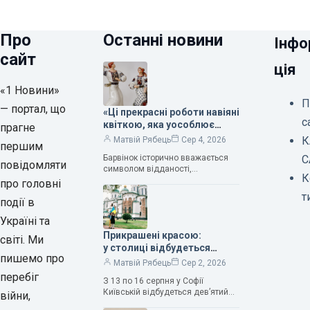
Про
Останні новини
Інфо
сайт
ція
«1 Новини»
П
— портал, що
«Ці прекрасні роботи навіяні
с
квіткою, яка уособлює
прагне
нескінченне кохання», —
К
Матвій Рябець
Сер 4, 2026
першим
зауважила колекціонерка
Барвінок історично вважається
С
Людмила Карпінська-
повідомляти
символом відданості,
Романюк
К
нескінченного кохання
про головні
та тривалого подружнього союзу.
т
події в
Саме тому ця рослина надихала і
продовжує надихати митців на
Україні та
Прикрашені красою:
світі. Ми
у столиці відбудеться
пишемо про
дев’ятий фестиваль
Матвій Рябець
Сер 2, 2026
Bouquet Kyiv Stage
перебіг
З 13 по 16 серпня у Софії
Київській відбудеться дев’ятий
війни,
щорічний фестиваль вишуканих