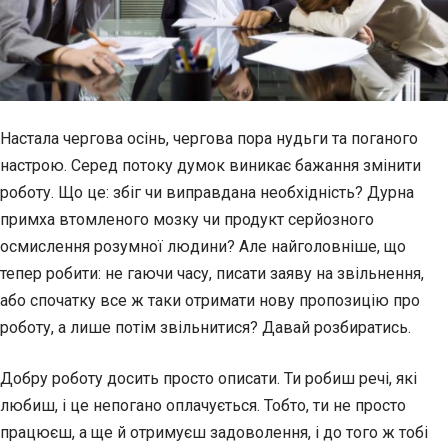
Настала чергова осінь, чергова пора нудьги та поганого
настрою. Серед потоку думок виникає бажання змінити
роботу. Що це: збіг чи виправдана необхідність? Дурна
примха втомленого мозку чи продукт серйозного
осмислення розумної людини? Але найголовніше, що
тепер робити: не гаючи часу, писати заяву на звільнення,
або спочатку все ж таки отримати нову пропозицію про
роботу, а лише потім звільнитися? Давай розбиратись.
Добру роботу досить просто описати. Ти робиш речі, які
любиш, і це непогано
оплачується. Тобто, ти не просто
працюєш, а ще й отримуєш задоволення, і до того ж тобі