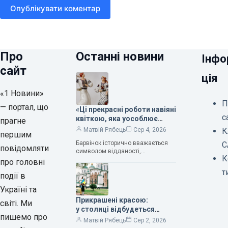
Опублікувати коментар
Про
Останні новини
Інфо
сайт
ція
«1 Новини»
П
— портал, що
«Ці прекрасні роботи навіяні
с
квіткою, яка уособлює
прагне
нескінченне кохання», —
К
Матвій Рябець
Сер 4, 2026
першим
зауважила колекціонерка
Барвінок історично вважається
С
Людмила Карпінська-
повідомляти
символом відданості,
Романюк
К
нескінченного кохання
про головні
та тривалого подружнього союзу.
т
події в
Саме тому ця рослина надихала і
продовжує надихати митців на
Україні та
Прикрашені красою:
світі. Ми
у столиці відбудеться
пишемо про
дев’ятий фестиваль
Матвій Рябець
Сер 2, 2026
Bouquet Kyiv Stage