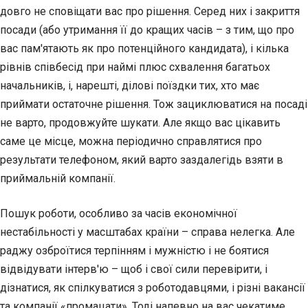
довго не сповіщати вас про рішення. Серед них і закриття
посади (або утримання її до кращих часів – з тим, що про
вас пам'ятають як про потенційного кандидата), і кілька
рівнів співбесід при наймі плюс схвалення багатьох
начальників, і, нарешті, ділові поїздки тих, хто має
приймати остаточне рішення. Тож зациклюватися на посаді
не варто, продовжуйте шукати. Але якщо вас цікавить
саме це місце, можна періодично справлятися про
результати телефоном, який варто заздалегідь взяти в
приймальній компанії.
Пошук роботи, особливо за часів економічної
нестабільності у масштабах країни – справа нелегка. Але
раджу озброїтися терпінням і мужністю і не боятися
відвідувати інтерв'ю – щоб і свої сили перевірити, і
дізнатися, як спілкуватися з роботодавцями, і різні вакансії
та компанії «промацати». Тоді напевно на вас чекатиме