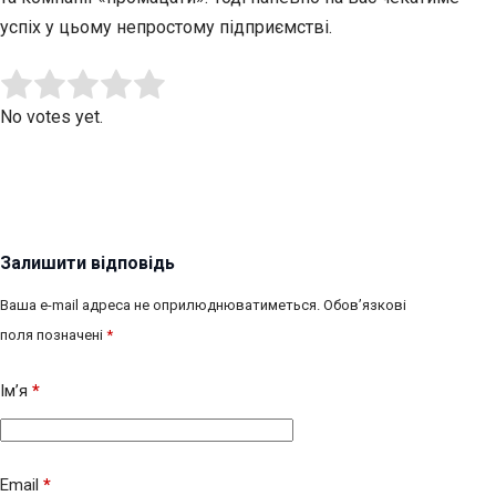
успіх у цьому непростому підприємстві.
Submit Rating
Rate this item:
No votes yet.
Залишити відповідь
Ваша e-mail адреса не оприлюднюватиметься.
Обов’язкові
поля позначені
*
Ім’я
*
Email
*