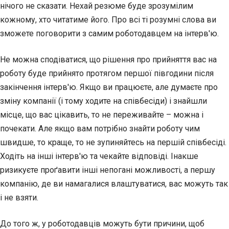
нічого не сказати. Нехай резюме буде зрозумілим
кожному, хто читатиме його. Про всі ті розумні слова ви
зможете поговорити з самим роботодавцем на інтерв'ю.
Не можна сподіватися, що рішення про прийняття вас на
роботу буде прийнято протягом першої півгодини після
закінчення інтерв'ю. Якщо ви працюєте, але думаєте про
зміну компанії (і тому ходите на співбесіди) і знайшли
місце, що вас цікавить, то не переживайте – можна і
почекати. Але якщо вам потрібно знайти роботу чим
швидше, то краще, то не зупиняйтесь на першій співбесіді.
Ходіть на інші інтерв'ю та чекайте відповіді. Інакше
ризикуєте проґавити інші непогані можливості, а першу
компанію, де ви намагалися влаштуватися, вас можуть так
і не взяти.
До того ж, у роботодавців можуть бути причини, щоб