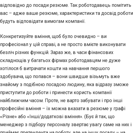
відповідно до посади резюме. Так роботодавець помітить
вас – адже ваше резюме, характеристики та досвід роботи
будуть відповідати вимогам компанії.
Конкретизуйте вміння, щоб було очевидно – ви
професіонал у цій справі, а не просто вмієте виконувати
безліч різних функцій. Зараз же, в часи фінансових
складнощів у багатьох фірмах роботодавцям не дуже
хотілося б витрачати кошти на навчання першого
здобувача, що попався – вони швидше візьмуть вже
знайому з подібною посадою людину, яка відразу зможе
приступити до роботи і принести користь компанії
найближчим часом. Проте, не варто забувати і про інші
професійні вміння – їх можна вказати в резюме у графі
«Різне» або «Інші/додаткові вміння». (Бує й так, що
менеджер з підбору персоналу звертає увагу саме на них і
приймає претендента на роботу, але на іншу посаду – на