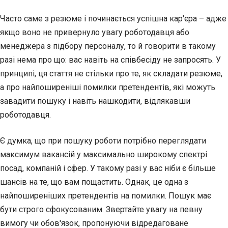
Часто саме з резюме і починається успішна кар'єра – адже
якщо воно не привернуло увагу роботодавця або
менеджера з підбору персоналу, то й говорити в такому
разі нема про що: вас навіть на співбесіду не запросять. У
принципі, ця стаття не стільки про те, як складати резюме,
а про найпоширеніші помилки претендентів, які можуть
завадити пошуку і навіть нашкодити, відлякавши
роботодавця.
Є думка, що при пошуку роботи потрібно переглядати
максимум вакансій у максимально широкому спектрі
посад, компаній і сфер. У такому разі у вас ніби є більше
шансів на те, що вам пощастить. Однак, це одна з
найпоширеніших претендентів на помилки. Пошук має
бути строго сфокусованим. Звертайте увагу на певну
вимогу чи обов'язок, пропонуючи відредаговане