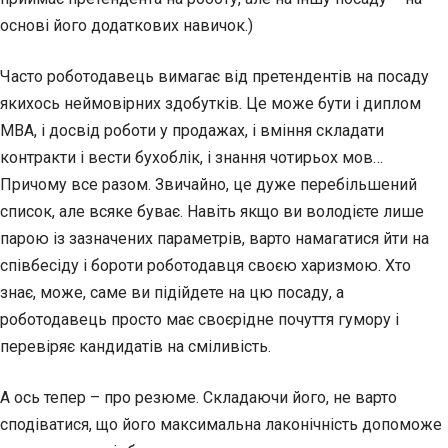
основі його додаткових навичок.)
Часто роботодавець вимагає від претендентів на посаду
якихось неймовірних здобутків. Це може бути і диплом
MBA, і досвід роботи у продажах, і вміння складати
контракти і вести бухоблік, і знання чотирьох мов…
Причому все разом. Звичайно, це дуже перебільшений
список, але всяке буває. Навіть якщо ви володієте лише
парою із зазначених параметрів, варто намагатися йти на
співбесіду і бороти роботодавця своєю харизмою. Хто
знає, може, саме ви підійдете на цю посаду, а
роботодавець просто має своєрідне почуття гумору і
перевіряє кандидатів на сміливість.
А ось тепер – про резюме. Складаючи його, не варто
сподіватися, що його максимальна лаконічність допоможе