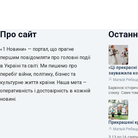
Про сайт
Останн
«1 Новини» — портал, що прагне
першим повідомляти про головні події
в Україні та світі. Ми пишемо про
«Ці прекрасні
зауважила к
перебіг війни, політику, бізнес та
Матвій Рябец
культурне життя країни. Наша мета —
Барвінок істори
оперативність і достовірність в кожній
союзу. Саме том
новині.
Прикрашені к
Матвій Рябец
З 13 по 16 серп