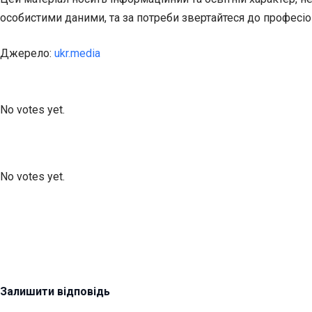
особистими даними, та за потреби звертайтеся до професіо
Джерело:
ukr.media
Submit Rating
Rate this item:
No votes yet.
Submit Rating
Rate this item:
No votes yet.
Залишити відповідь