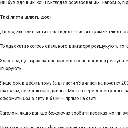
Він був вдячний, хоч і виглядав розчарованим. Напевно, п
Такі листи шлють досі
Дивно, але такі листи шлють досі. Ось і я отримав такого ли
То адвокати якогось опального диктатора розшукують того
Здається, що зараз на такі листи ніхто не повинен реагуват
ігнорують.
Якщо років десять тому (а ці листи з’явилися на початку 200
шахраям, не встаючи з дивана. Можна перевести гроші з ка
оформити без візиту в банк — прямо на сайті.
Загалом, якщо раніше бажаючих зробити переказ могли зупи
Цей матеріал носить інформаційний та освітній характер, 