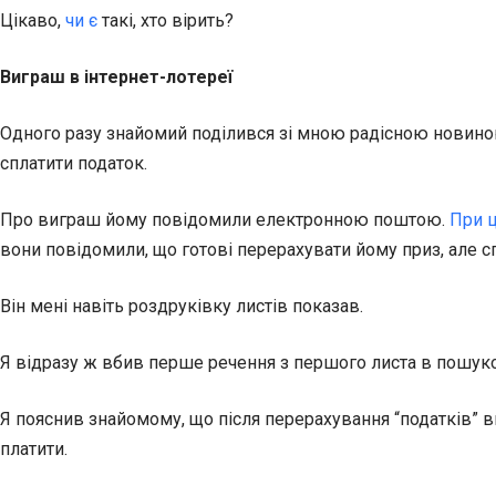
Цікаво,
чи є
такі, хто вірить?
Виграш в інтернет-лотереї
Одного разу знайомий поділився зі мною радісною новиною
сплатити податок.
Про виграш йому повідомили електронною поштою.
При 
вони повідомили, що готові перерахувати йому приз, але сп
Він мені навіть роздруківку листів показав.
Я відразу ж вбив перше речення з першого листа в пошуков
Я пояснив знайомому, що після перерахування “податків” вин
платити.