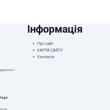
Інформація
Про сайт
КАРТА САЙТУ
Контакти
одружнього
Stage
тецтв