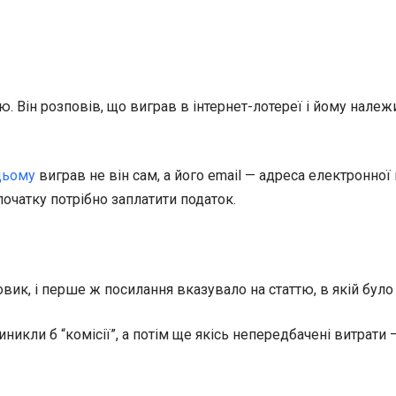
. Він розповів, що виграв в інтернет-лотереї і йому нале
цьому
виграв не він сам, а його email — адреса електронної 
очатку потрібно заплатити податок.
ик, і перше ж посилання вказувало на статтю, в якій було
икли б “комісії”, а потім ще якісь непередбачені витрати — 