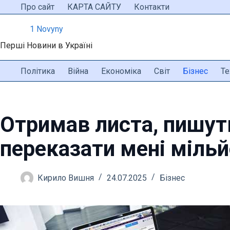
Перейти
Про сайт
КАРТА САЙТУ
Контакти
до
1 Novyny
вмісту
Перші Новини в Україні
Політика
Війна
Економіка
Світ
Бізнес
Те
Отримав листа, пишут
переказати мені мільй
Кирило Вишня
24.07.2025
Бізнес