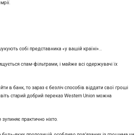
мрії.
шукують собі представника «у вашій країні»…
нищується спам-фільтрами, і майже всі одержувачі їх
ти в банк, то зараз є безліч способів віддати свої гроші
авіть старий добрий переказ Western Union можна
 зупиняє практично ніхто.
 будь-яких пропозицій, особливо пов’язаних із грошима чи