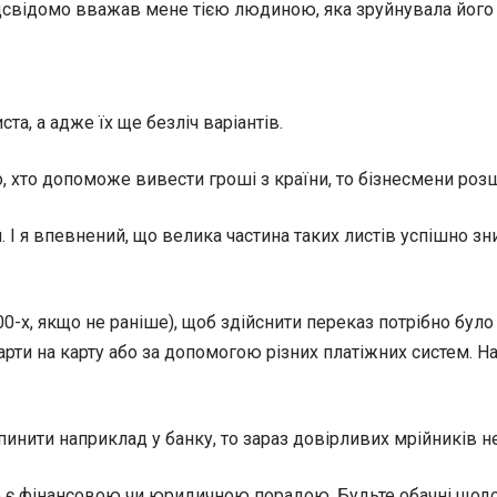
ідсвідомо вважав мене тією людиною, яка зруйнувала його 
ста, а адже їх ще безліч варіантів.
, хто допоможе вивести гроші з країни, то бізнесмени роз
и. І я впевнений, що велика частина таких листів успішно з
0-х, якщо не раніше), щоб здійснити переказ потрібно було й
рти на карту або за допомогою різних платіжних систем. Н
нити наприклад у банку, то зараз довірливих мрійників не
не є фінансовою чи юридичною порадою. Будьте обачні щодо