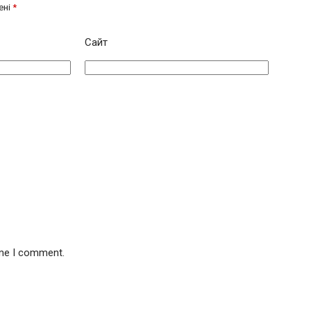
ені
*
Сайт
ime I comment.