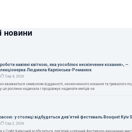
і новини
 роботи навіяні квіткою, яка уособлює нескінченне кохання», —
олекціонерка Людмила Карпінська-Романюк
ь
Сер 4, 2026
чно вважається символом відданості, нескінченного кохання та тривалого п
у ця рослина надихала і продовжує надихати митців на
расою: у столиці відбудеться дев’ятий фестиваль Bouquet Kyiv 
ь
Сер 2, 2026
ня у Софії Київській відбудеться дев’ятий щорічний фестиваль вишуканих мис