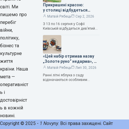
Прикрашені красою:
світі. Ми
у столиці відбудеться
пишемо про
дев’ятий фестиваль
Матвій Рябець
Сер 2, 2026
Bouquet Kyiv Stage
перебіг
З 13 по 16 серпня у Софії
Київській відбудеться дев’ятий
війни,
щорічний фестиваль вишуканих
політику,
мистецтв Bouquet Kyiv Stage. Ця
подія традиційно…
бізнес та
культурне
«Цей набір отримав назву
життя
„Золоте руно“ недарма», —
колекціонерка Людмила
Матвій Рябець
Лип 30, 2026
країни. Наша
Карпінська-Романюк
Ранні літні яблука з саду
мета —
відзначаються особливим
оперативніст
смаком. Як правило, вони
надзвичайно соковиті. Кожна
ь і
людина, мабуть, має свій
улюблений сорт. Він уособлює…
достовірніст
ь в кожній
новині.
Copyright © 2025 -
1 Novyny
. Всі права захищені. Сайт