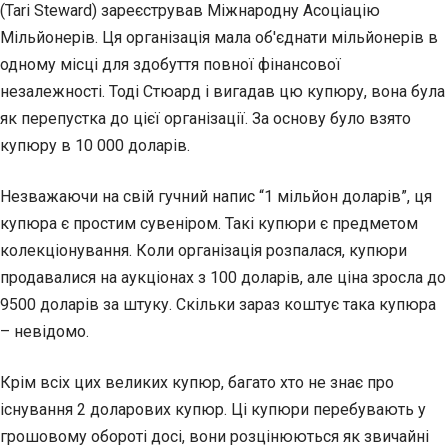
(Tari Steward) зареєстрував Міжнародну Асоціацію
Мільйонерів. Ця організація мала об'єднати мільйонерів в
одному місці для здобуття повної фінансової
незалежності. Тоді Стюард і вигадав цю купюру, вона була
як перепустка до цієї організації. За основу було взято
купюру в 10 000 доларів.
Незважаючи на свій гучний напис “1 мільйон доларів”, ця
купюра є простим сувеніром. Такі купюри є предметом
колекціонування. Коли організація розпалася, купюри
продавалися на аукціонах з 100 доларів, але ціна зросла до
9500 доларів за штуку. Скільки зараз коштує така купюра
– невідомо.
Крім всіх цих великих купюр, багато хто не знає про
існування 2 доларових купюр. Ці купюри перебувають у
грошовому обороті досі, вони розцінюються як звичайні