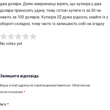
два долари. Деякі американці вірять, що купюра у два
долари приносить удачу, тому готові купити їх за 50 чи
навіть за 100 доларів. Купюри 2$ дуже рідкісні, знайти їх у
обороті складно, тому часто їх залишають собі на згадку.
Submit Rating
Rate this item:
No votes yet.
Залишити відповідь
Ваша e-mail адреса не оприлюднюватиметься.
Обов’язкові
поля позначені
*
Ім’я
*