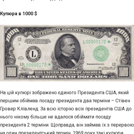
Купюра в 1000 $
На цій купюрі зображено єдиного Президента США, який
першим обіймав посаду президента два терміни – Стівен
Гровер Клівленд. За всю історію всіх президентів США до
нього нікому більше не вдалося обіймати посаду
президента 2 терміни. Щоправда, він займав їх з перервою
на один президентський термін. 1969 року такі купюри