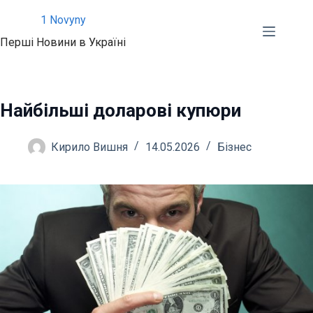
Перейти
1 Novyny
до
Перші Новини в Україні
вмісту
Найбільші доларові купюри
Кирило Вишня
14.05.2026
Бізнес