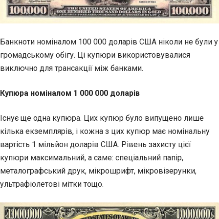
Банкноти номіналом 100 000 доларів США ніколи не були у
громадському обігу. Ці купюри використовувалися
виключно для трансакції між банками.
Купюра номіналом 1 000 000 доларів
Існує ще одна купюра. Цих купюр було випущено лише
кілька екземплярів, і кожна з цих купюр має номінальну
вартість 1 мільйон доларів США. Рівень захисту цієї
купюри максимальний, а саме: спеціальний папір,
металографський друк, мікрошрифт, мікровізерунки,
ультрафіолетові мітки тощо.