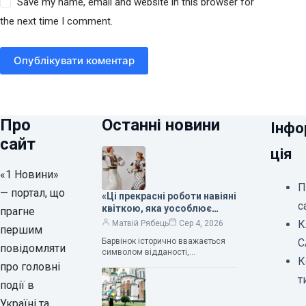
Save my name, email and website in this browser for
the next time I comment.
Опублікувати коментар
Про
Останні новини
Інфо
сайт
ція
«1 Новини»
П
— портал, що
«Ці прекрасні роботи навіяні
с
квіткою, яка уособлює
прагне
нескінченне кохання», —
К
Матвій Рябець
Сер 4, 2026
першим
зауважила колекціонерка
Барвінок історично вважається
С
Людмила Карпінська-
повідомляти
символом відданості,
Романюк
К
нескінченного кохання
про головні
та тривалого подружнього союзу.
т
події в
Саме тому ця рослина надихала і
продовжує надихати митців на
Україні та