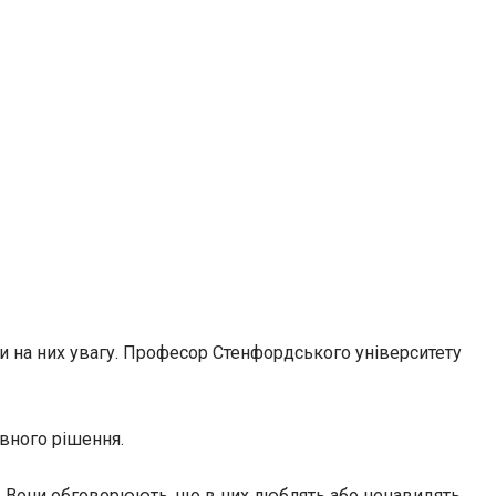
ти на них увагу. Професор Стенфордського університету
вного рішення.
. Вони
обговорюють, що в них люблять або ненавидять,