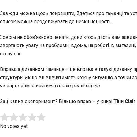
Завжди можна щось покращити, йдеться про гаманці та усті
список можна продовжувати до нескінченності.
Зовсім не обов'язково чекати, доки хтось дасть вам завд
звертають увагу на проблеми: вдома, на роботі, в магазині, 
оточує їх.
Вправа з дизайном гаманця – це вправа в галузі дизайну п
структури. Якщо ви вивчатимете кожну ситуацію з точки зо
чи варто вам зайнятися їхньою реалізацією.
Зацікавив експеримент? Більше вправ – у книзі
Тіни Сілі
Submit Rating
Rate this item:
No votes yet.