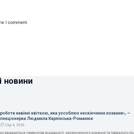
ime I comment.
і новини
 роботи навіяні квіткою, яка уособлює нескінченне кохання», —
олекціонерка Людмила Карпінська-Романюк
ь
Сер 4, 2026
чно вважається символом відданості, нескінченного кохання та тривалого п