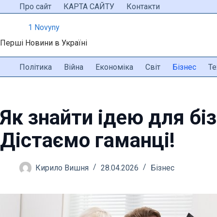
Перейти
Про сайт
КАРТА САЙТУ
Контакти
до
1 Novyny
вмісту
Перші Новини в Україні
Політика
Війна
Економіка
Світ
Бізнес
Те
Як знайти ідею для бі
Дістаємо гаманці!
Кирило Вишня
28.04.2026
Бізнес