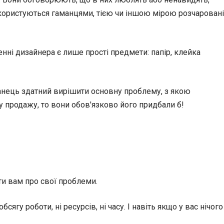
і користуються гаманцями, тією чи іншою мірою розчаровані
нні дизайнера є лише прості предмети: папір, клейка
анець здатний вирішити основну проблему, з якою
 у продажу, то вони обов'язково його придбали б!
и вам про свої проблеми.
у роботи, ні ресурсів, ні часу. І навіть якщо у вас нічого