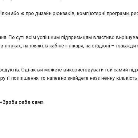
лки або ж про дизайн рюкзаків, комп'ютерні програми, рест
ання. По суті всім успішним підприємцям властиво вирішу
в літаках, на пляжі, в кабінеті лікаря, на стадіоні – і завж
родуктів. Однак ви можете використовувати той самий підхі
ру її поліпшення, то напевно знайдете незліченну кількіст
г «Зроби себе сам».