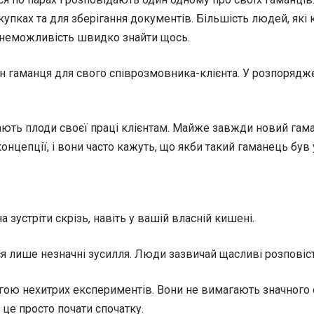
купках та для зберігання документів. Більшість людей, як
і неможливість швидко знайти щось.
н гаманця для свого співрозмовника-клієнта. У розпорядже
ють плоди своєї праці клієнтам. Майже завжди новий гам
онцепції, і вони часто кажуть, що якби такий гаманець був
зустріти скрізь, навіть у вашій власній кишені.
 лише незначні зусилля. Люди зазвичай щасливі розповіст
ою нехитрих експериментів. Вони не вимагають значного обсяг
 це просто почати спочатку.