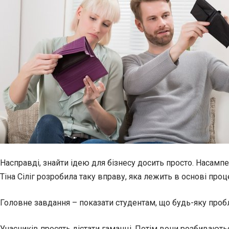
Насправді, знайти ідею для бізнесу досить просто. Насамп
Тіна Сіліг розробила таку вправу, яка лежить в основі пр
Головне завдання – показати студентам, що будь-яку про
Учасників просять дістати гаманці. Потім вони розбивають