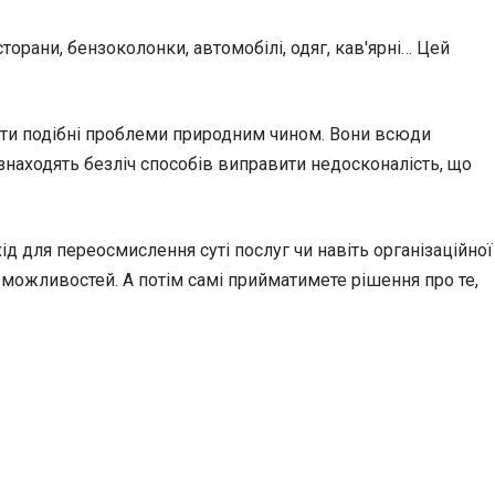
орани, бензоколонки, автомобілі, одяг, кав'ярні… Цей
вати подібні проблеми природним чином. Вони всюди
ди знаходять безліч способів виправити недосконалість, що
д для переосмислення суті послуг чи навіть організаційної
ь можливостей. А потім самі прийматимете рішення про те,