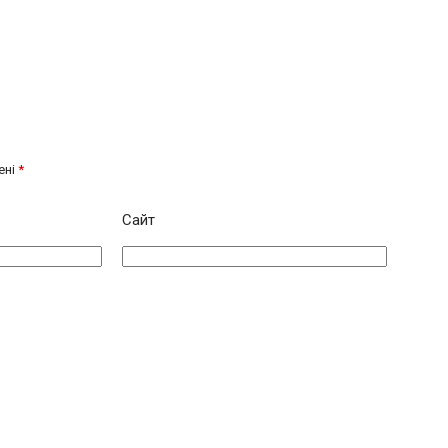
ені
*
Сайт