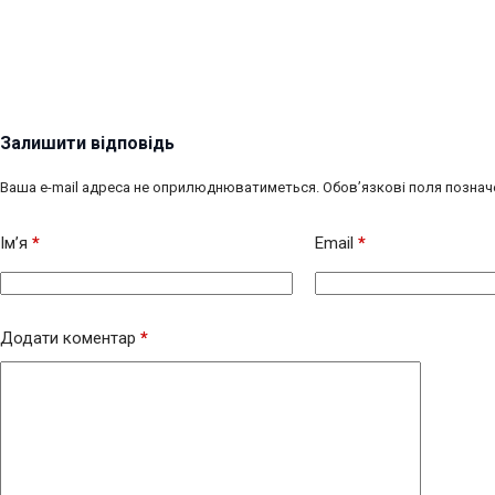
Залишити відповідь
Ваша e-mail адреса не оприлюднюватиметься.
Обов’язкові поля познач
Ім’я
*
Email
*
Додати коментар
*