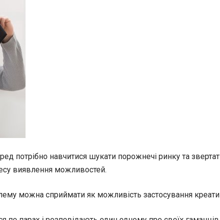
еред потрібно навчитися шукати порожнечі ринку та зверта
оцесу виявлення можливостей.
блему можна сприймати як можливість застосування креати
ся по парах і розповідають один одному про своїх гаманців