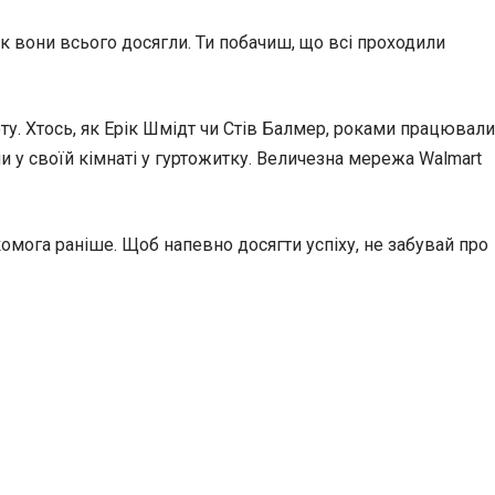
 як вони всього досягли. Ти побачиш, що всі проходили
ту. Хтось, як Ерік Шмідт чи Стів Балмер, роками працювали
и у своїй кімнаті у гуртожитку. Величезна мережа Walmart
комога раніше. Щоб напевно досягти успіху, не забувай про