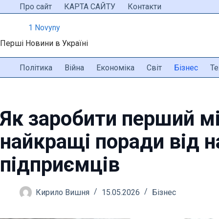
Перейти
Про сайт
КАРТА САЙТУ
Контакти
до
1 Novyny
вмісту
Перші Новини в Україні
Політика
Війна
Економіка
Світ
Бізнес
Те
Як заробити перший м
найкращі поради від 
підприємців
Кирило Вишня
15.05.2026
Бізнес