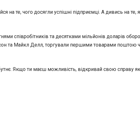
ся на те, чого досягли успішні підприємці. А дивись на те,
тнями співробітників та десятками мільйонів доларів оборо
ренсон та Майкл Делл, торгували першими товарами поштою ч
айбутнє. Якщо ти маєш можливість, відкривай свою справу я