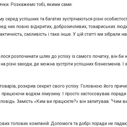
вички. Розкажемо тобі, якими саме.
му серед успішних та багатих зустрічаються різні особистост
ред них повно відкритих, доброзичливих, товариських люде
актичність, сміливість і таке інше. У цій статті ми зібрали
лося розпочинати шлях до успіху із самого початку, він би 
а різні заходи, де можна зустріти успішних бізнесменів. І 
оварів, розкрив секрет свого успіху. Головною його причи
працюючи водієм лімузину. І просто застосовував поради із
овідь. Замість «Ким ви працюєте?» він запитував: “Чим ви 
тових топових компаній. Допомога та добрі поради не падаю