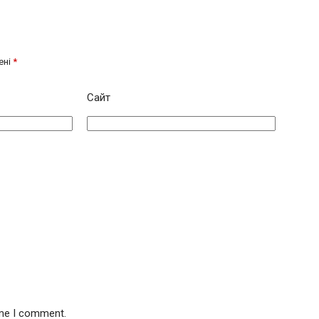
ені
*
Сайт
ime I comment.