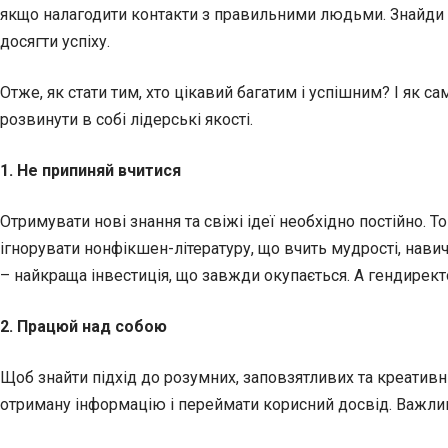
якщо налагодити контакти з правильними людьми. Знайди 
досягти успіху.
Отже, як стати тим, хто цікавий багатим і успішним? І як с
розвинути в собі лідерські якості.
1. Не припиняй вчитися
Отримувати нові знання та свіжі ідеї необхідно постійно. Т
ігнорувати нонфікшен-літературу, що вчить мудрості, нав
– найкраща інвестиція, що завжди окупається. А гендирект
2. Працюй над собою
Щоб знайти підхід до розумних, заповзятливих та креативни
отриману інформацію і переймати корисний досвід. Важли