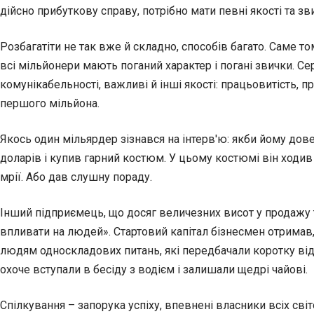
дійсно прибуткову справу, потрібно мати певні якості та з
Розбагатіти не так вже й складно, способів багато. Саме то
всі мільйонери мають поганий характер і погані звички.
Се
комунікабельності, важливі й інші якості: працьовитість, пр
першого мільйона.
Якось один мільярдер зізнався на інтерв'ю: якби йому дове
доларів і купив гарний костюм. У цьому костюмі він ходив н
мрії. Або дав слушну пораду.
Інший підприємець, що досяг величезних висот у продажу т
впливати на людей». Стартовий капітал бізнесмен отримав, 
людям односкладових питань, які передбачали коротку відп
охоче вступали в бесіду з водієм і залишали щедрі чайові.
Спілкування – запорука успіху, впевнені власники всіх сві