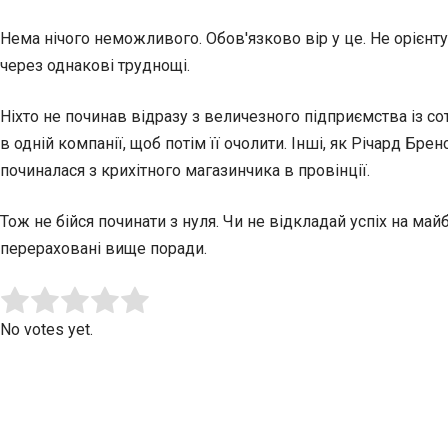
Нема нічого неможливого. Обов'язково вір у це. Не орієнтуй
через однакові труднощі.
Ніхто не починав відразу з величезного підприємства із со
в одній компанії, щоб потім її очолити. Інші, як Річард Б
починалася з крихітного магазинчика в провінції.
Тож не бійся починати з нуля. Чи не відкладай успіх на м
перераховані вище поради.
Submit Rating
Rate this item:
No votes yet.