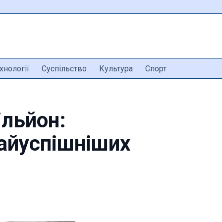
хнології
Суспільство
Культура
Спорт
ільйон:
найуспішніших