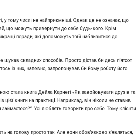
і, у тому числі не найприємніші. Однак це не означає, що
й, що можуть привернути до себе будь-кого. Крім
 найкращі поради, які допоможуть тобі наблизитися до
не шукав складних способів. Просто дістав би десь п'ятсот
хтось із них, напевно, запропонував би йому роботу його
ною стала книга Дейла Карнегі «Як завойовувати друзів та
 цієї книги на практиці. Наприклад, він ніколи не ставив
займаєтеся?”. Усі люблять говорити про себе. Тому клієнти
ть на голову просто так. Але вони обов'язково з'являться,