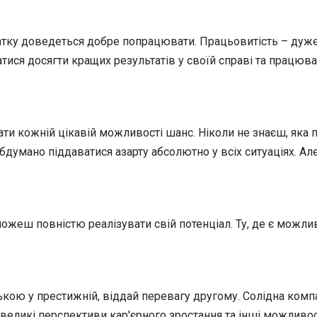
атку доведеться добре попрацювати. Працьовитість – дуже в
атися досягти кращих результатів у своїй справі та працюва
ти кожній цікавій можливості шанс. Ніколи не знаєш, яка п
бдумано піддаватися азарту абсолютно у всіх ситуаціях. Але
можеш повністю реалізувати свій потенціал. Ту, де є можлив
кою у престижній, віддай перевагу другому. Солідна комп
 великі перспективи кар'єрного зростання та інші можливос