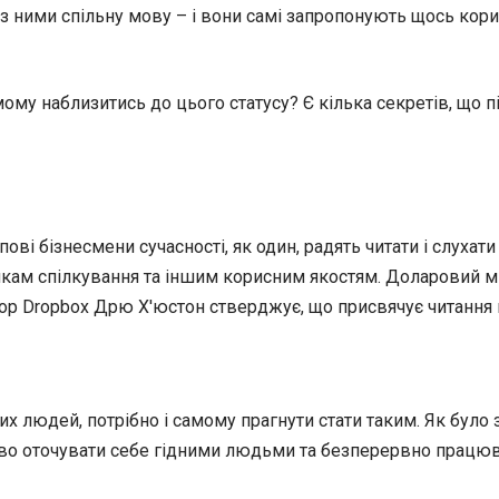
з ними спільну мову – і вони самі запропонують щось кор
амому наблизитись до цього статусу? Є кілька секретів, що п
опові бізнесмени сучасності, як один, радять читати і слух
ичкам спілкування та іншим корисним якостям. Доларовий 
ор Dropbox Дрю Х'юстон стверджує, що присвячує читання к
х людей, потрібно і самому прагнути стати таким. Як було з
во оточувати себе гідними людьми та безперервно працюва