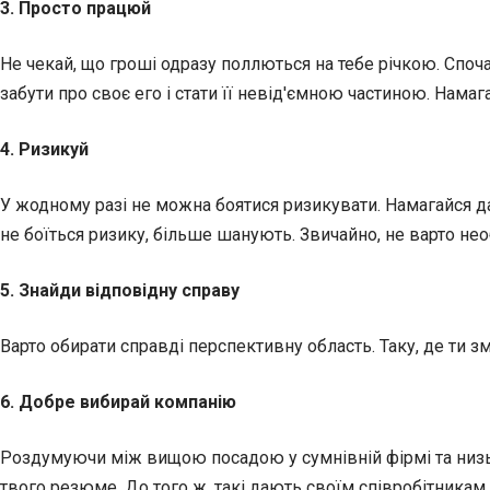
3. Просто працюй
Не чекай, що гроші одразу поллються на тебе річкою. Споч
забути про своє его і стати її невід'ємною частиною. Намаг
4. Ризикуй
У жодному разі не можна боятися ризикувати. Намагайся да
не боїться ризику, більше шанують. Звичайно, не варто нео
5. Знайди відповідну справу
Варто обирати справді перспективну область. Таку, де ти з
6. Добре вибирай компанію
Роздумуючи між вищою посадою у сумнівній фірмі та низь
твого резюме. До того ж, такі дають своїм співробітникам