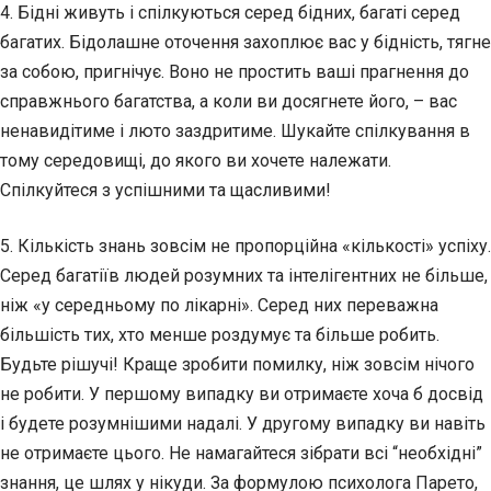
4. Бідні живуть і спілкуються серед бідних, багаті серед
багатих. Бідолашне оточення захоплює вас у бідність, тягне
за собою, пригнічує. Воно не простить ваші прагнення до
справжнього багатства, а коли ви досягнете його, – вас
ненавидітиме і люто заздритиме. Шукайте спілкування в
тому середовищі, до якого ви хочете належати.
Спілкуйтеся з успішними та щасливими!
5. Кількість знань зовсім не пропорційна «кількості» успіху.
Серед багатіїв людей розумних та інтелігентних не більше,
ніж «у середньому по лікарні». Серед них переважна
більшість тих, хто менше роздумує та більше робить.
Будьте рішучі! Краще зробити помилку, ніж зовсім нічого
не робити. У першому випадку ви отримаєте хоча б досвід
і будете розумнішими надалі. У другому випадку ви навіть
не отримаєте цього. Не намагайтеся зібрати всі “необхідні”
знання, це шлях у нікуди. За формулою психолога Парето,