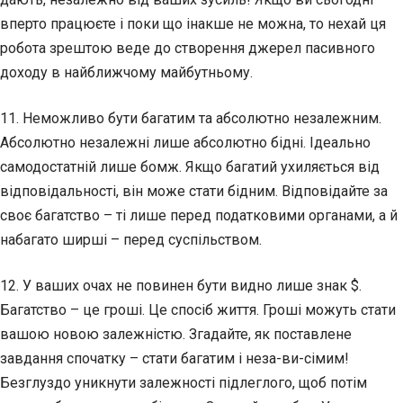
вперто працюєте і поки що інакше не можна, то нехай ця
робота зрештою веде до створення джерел пасивного
доходу в найближчому майбутньому.
11. Неможливо бути багатим та абсолютно незалежним.
Абсолютно незалежні лише абсолютно бідні. Ідеально
самодостатній лише бомж. Якщо багатий ухиляється від
відповідальності, він може стати бідним. Відповідайте за
своє багатство – ті лише перед податковими органами, а й
набагато ширші – перед суспільством.
12. У ваших очах не повинен бути видно лише знак $.
Багатство – це гроші. Це спосіб життя. Гроші можуть стати
вашою новою залежністю. Згадайте, як поставлене
завдання спочатку – стати багатим і неза-ви-сімим!
Безглуздо уникнути залежності підлеглого, щоб потім