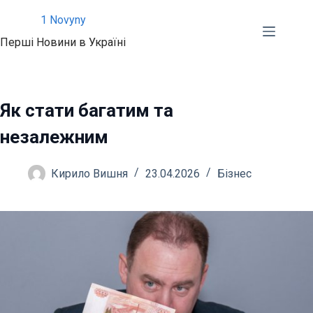
Перейти
1 Novyny
до
Перші Новини в Україні
вмісту
Як стати багатим та
незалежним
Кирило Вишня
23.04.2026
Бізнес