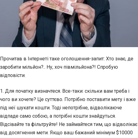
Прочитав в Інтернеті таке оголошення-запит: Хто знає, де
заробити мільйон?.. Ну, хоч півмільйона?! Спробую
відповісти.
1. Для початку визначтеся. Все-таки: скільки вам треба і
чого ви хочете? Це суттєво. Потрібно поставити мету і вже
під неї шукати кошти. Тоді непотрібне, відволікаюче
відпаде само собою, а потрібні кошти знайдуться.
Відсівайте та фільтруйте! Не займайтеся тим, що відволікає
від досягнення мети. Якщо ваш бажаний мінімум $10000