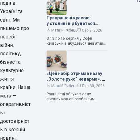
т
події в
Саме тому ця рослина надихала і
продовжує надихати митців на
Україні та
Прикрашені красою:
світі. Ми
у столиці відбудеться
пишемо про
дев’ятий фестиваль
Матвій Рябець
Сер 2, 2026
Bouquet Kyiv Stage
перебіг
З 13 по 16 серпня у Софії
Київській відбудеться дев’ятий
війни,
щорічний фестиваль вишуканих
політику,
мистецтв Bouquet Kyiv Stage. Ця
подія традиційно…
бізнес та
культурне
«Цей набір отримав назву
життя
„Золоте руно“ недарма», —
колекціонерка Людмила
Матвій Рябець
Лип 30, 2026
країни. Наша
Карпінська-Романюк
Ранні літні яблука з саду
мета —
відзначаються особливим
оперативніст
смаком. Як правило, вони
надзвичайно соковиті. Кожна
ь і
людина, мабуть, має свій
улюблений сорт. Він уособлює…
достовірніст
ь в кожній
новині.