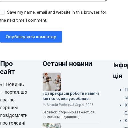
Save my name, email and website in this browser for
the next time I comment.
Опублікувати коментар
Про
Останні новини
Інфо
сайт
ція
«1 Новини»
П
— портал, що
«Ці прекрасні роботи навіяні
с
квіткою, яка уособлює
прагне
нескінченне кохання», —
К
Матвій Рябець
Сер 4, 2026
першим
зауважила колекціонерка
Барвінок історично вважається
С
Людмила Карпінська-
повідомляти
символом відданості,
Романюк
К
нескінченного кохання
про головні
та тривалого подружнього союзу.