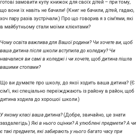
готові замовити купу книжок для своїх дітей – при тому,
що вони їх навіть не бачили! (Книг не бачили, дітей, гадаю,
хоч пару разів зустрічали.) Про що говорив я з сім'ями, які
в майбутньому стали моїми клієнтами?
Чому освіта важлива для Вашої родини? Чи хочете ви, щоб
ваша дитина після школи вступила до коледжу? Чи
навчалися ви самі в коледжі і чи хочете, щоб дитина пішла
вашими стопами?
Що ви думаєте про школу, до якої ходить ваша дитина? (Є
сім'ї, які спеціально переїжджають із району в район, щоб
дитина ходила до хорошої школи.)
У якому класі ваша дитина?
(Добре, звичайно, це знати
заздалегідь.)
Які в нього оцінки? А улюблені предмети? А чи
є такі предмети, які забирають у нього багато часу при