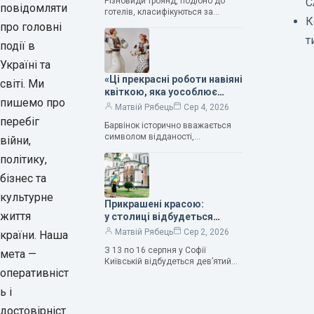
Різновиди троянд, подібно до
С
— колекціонерка Людмила
повідомляти
готелів, класифікуються за
Карпінська-Романюк
К
кількістю зірок. Однак, у
про головні
класифікації квітів їх лише чотири.
т
події в
Критерії оцінки включають
розмір…
Україні та
«Ці прекрасні роботи навіяні
світі. Ми
квіткою, яка уособлює
пишемо про
нескінченне кохання», —
Матвій Рябець
Сер 4, 2026
зауважила колекціонерка
перебіг
Барвінок історично вважається
Людмила Карпінська-
символом відданості,
війни,
Романюк
нескінченного кохання
політику,
та тривалого подружнього союзу.
Саме тому ця рослина надихала і
бізнес та
продовжує надихати митців на
культурне
Прикрашені красою:
життя
у столиці відбудеться
дев’ятий фестиваль
Матвій Рябець
Сер 2, 2026
країни. Наша
Bouquet Kyiv Stage
З 13 по 16 серпня у Софії
мета —
Київській відбудеться дев’ятий
оперативніст
щорічний фестиваль вишуканих
мистецтв Bouquet Kyiv Stage. Ця
ь і
подія традиційно…
достовірніст