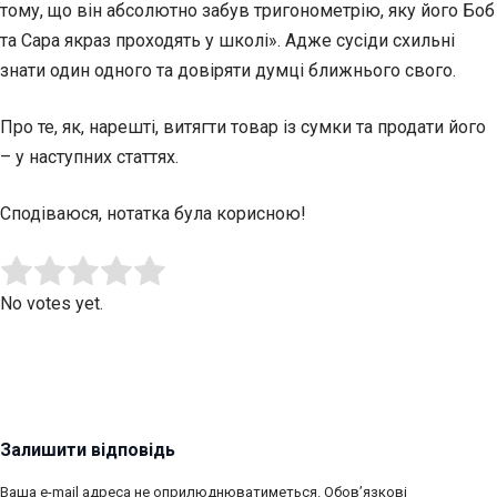
тому, що він абсолютно забув тригонометрію, яку його Боб
та Сара якраз проходять у школі». Адже сусіди схильні
знати один одного та довіряти думці ближнього свого.
Про те, як, нарешті, витягти товар із сумки та продати його
– у наступних статтях.
Сподіваюся, нотатка була корисною!
Submit Rating
Rate this item:
No votes yet.
Залишити відповідь
Ваша e-mail адреса не оприлюднюватиметься.
Обов’язкові