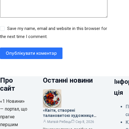
Save my name, email and website in this browser for
the next time I comment.
Опублікувати коментар
Про
Останні новини
Інфо
сайт
ція
«1 Новини»
П
— портал, що
«Квіти, створені
с
талановитою художницею
прагне
Валентиною Трегубовою,
К
Матвій Рябець
Сер 8, 2026
першим
вражають своєю красою»,