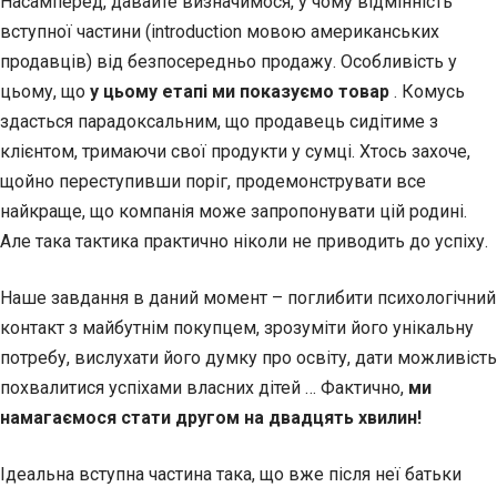
Насамперед, давайте
визначимося, у чому відмінність
вступної частини (introduction мовою американських
продавців) від безпосередньо продажу. Особливість у
цьому, що
у цьому етапі ми показуємо товар
. Комусь
здасться парадоксальним, що продавець сидітиме з
клієнтом, тримаючи свої продукти у сумці. Хтось захоче,
щойно переступивши поріг, продемонструвати все
найкраще, що компанія може запропонувати цій родині.
Але така тактика практично ніколи не приводить до успіху.
Наше завдання в даний момент – поглибити психологічний
контакт з майбутнім покупцем, зрозуміти його унікальну
потребу, вислухати його думку про освіту, дати можливість
похвалитися успіхами власних дітей … Фактично,
ми
намагаємося стати другом на двадцять хвилин!
Ідеальна вступна частина така, що вже після неї батьки