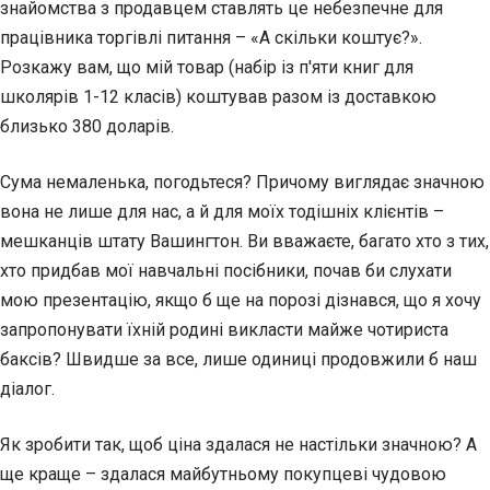
знайомства з продавцем ставлять це небезпечне для
працівника торгівлі питання – «А скільки коштує?».
Розкажу вам, що мій
товар (набір із п'яти книг для
школярів 1-12 класів) коштував разом із доставкою
близько 380 доларів.
Сума немаленька, погодьтеся? Причому виглядає значною
вона не лише для нас, а й для моїх тодішніх клієнтів –
мешканців штату Вашингтон. Ви вважаєте, багато хто з тих,
хто придбав мої навчальні посібники, почав би слухати
мою презентацію, якщо б ще на порозі дізнався, що я хочу
запропонувати їхній родині викласти майже чотириста
баксів? Швидше за все, лише одиниці продовжили б наш
діалог.
Як зробити так, щоб ціна здалася не настільки значною? А
ще краще – здалася майбутньому покупцеві чудовою