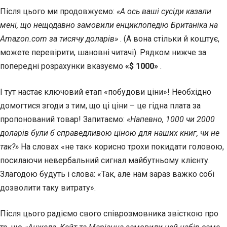
Після цього ми продовжуємо:
«А ось ваші сусіди казали
мені, що нещодавно замовили енциклопедію Британіка на
Amazon.com за тисячу доларів»
. (А вона стільки й коштує,
можете перевірити, шановні читачі). Рядком нижче за
попередні розрахунки вказуємо
«$ 1000»
.
І тут настає ключовий етап «побудови ціни»! Необхідно
домогтися згоди з тим, що ці ціни – це гідна плата за
пропонований товар! Запитаємо:
«Напевно, 1000 чи 2000
доларів були б справедливою ціною для наших книг, чи не
так?»
На словах «не так» корисно трохи покидати головою,
посилаючи невербальний сигнал майбутньому клієнту.
Злагодою будуть і слова: «Так, але нам зараз важко собі
дозволити таку витрату».
Після цього радіємо свого співрозмовника звісткою про