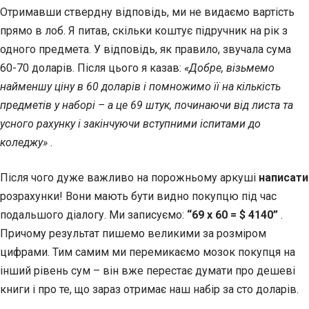
Отримавши ствердну відповідь, ми не видаємо вартість
прямо в лоб. Я питав, скільки коштує підручник на рік з
одного предмета. У відповідь, як правило, звучала сума
60-70 доларів. Після цього я казав:
«Добре, візьмемо
найменшу ціну в 60 доларів і помножимо її на кількість
предметів у наборі – а це 69 штук, починаючи від листа та
усного рахунку і закінчуючи вступними іспитами до
коледжу»
.
Після чого дуже важливо на порожньому аркуші
написати
розрахунки! Вони мають бути видно покупцю під час
подальшого діалогу. Ми записуємо:
“69 х 60 = $ 4140”
.
Причому результат пишемо великими за розміром
цифрами. Тим самим ми перемикаємо мозок покупця на
інший рівень сум – він вже перестає думати про дешеві
книги і про те, що зараз отримає наш набір за сто доларів.