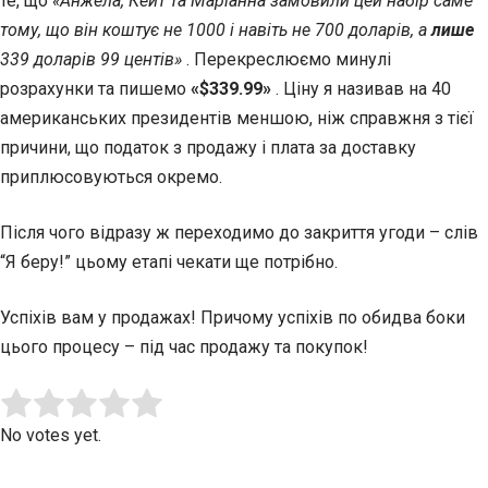
те, що
«Анжела, Кейт та Маріанна замовили цей набір саме
тому, що він коштує не 1000 і навіть не 700 доларів, а
лише
339 доларів 99 центів»
. Перекреслюємо минулі
розрахунки та пишемо
«$339.99»
. Ціну я називав на 40
американських президентів меншою, ніж справжня з тієї
причини, що податок з продажу і плата за доставку
приплюсовуються окремо.
Після чого відразу ж переходимо до закриття угоди – слів
“Я беру!” цьому етапі чекати ще потрібно.
Успіхів вам у продажах! Причому успіхів по обидва боки
цього процесу – під час продажу та покупок!
Submit Rating
Rate this item:
No votes yet.