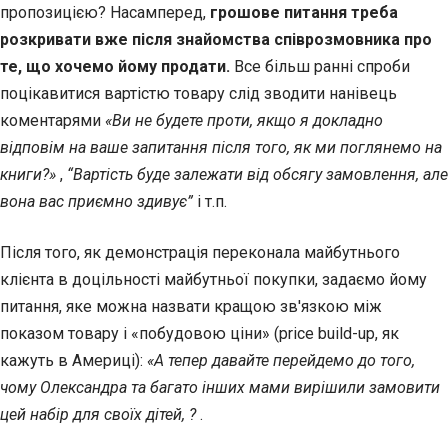
пропозицією? Насамперед,
грошове питання треба
розкривати вже після знайомства співрозмовника про
те, що хочемо йому продати.
Все більш ранні спроби
поцікавитися вартістю товару слід зводити нанівець
коментарями
«Ви не будете проти, якщо я докладно
відповім на ваше запитання після того, як ми поглянемо на
книги?»
,
“Вартість буде залежати від обсягу замовлення, але
вона вас приємно здивує”
і т.п.
Після того, як демонстрація переконала майбутнього
клієнта в доцільності майбутньої покупки, задаємо йому
питання, яке можна назвати кращою зв'язкою між
показом товару і «побудовою ціни» (price build-up, як
кажуть в Америці):
«А тепер давайте перейдемо до того,
чому Олександра та багато інших мами вирішили замовити
цей набір для своїх дітей, ?
.