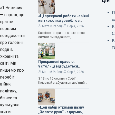
ція
«1 Новини»
П
— портал, що
«Ці прекрасні роботи навіяні
с
квіткою, яка уособлює
прагне
нескінченне кохання», —
К
Матвій Рябець
Сер 4, 2026
першим
зауважила колекціонерка
Барвінок історично вважається
С
Людмила Карпінська-
повідомляти
символом відданості,
Романюк
К
нескінченного кохання
про головні
та тривалого подружнього союзу.
т
події в
Саме тому ця рослина надихала і
продовжує надихати митців на
Україні та
Прикрашені красою:
світі. Ми
у столиці відбудеться
пишемо про
дев’ятий фестиваль
Матвій Рябець
Сер 2, 2026
Bouquet Kyiv Stage
перебіг
З 13 по 16 серпня у Софії
Київській відбудеться дев’ятий
війни,
щорічний фестиваль вишуканих
політику,
мистецтв Bouquet Kyiv Stage. Ця
подія традиційно…
бізнес та
культурне
«Цей набір отримав назву
життя
„Золоте руно“ недарма», —