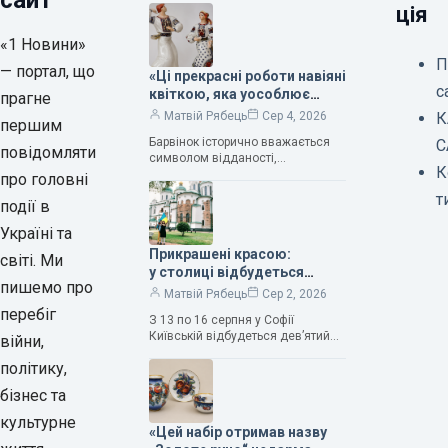
сайт
ція
«1 Новини»
П
— портал, що
«Ці прекрасні роботи навіяні
с
квіткою, яка уособлює
прагне
нескінченне кохання», —
К
Матвій Рябець
Сер 4, 2026
першим
зауважила колекціонерка
Барвінок історично вважається
С
Людмила Карпінська-
повідомляти
символом відданості,
Романюк
К
нескінченного кохання
про головні
та тривалого подружнього союзу.
т
події в
Саме тому ця рослина надихала і
продовжує надихати митців на
Україні та
Прикрашені красою:
світі. Ми
у столиці відбудеться
пишемо про
дев’ятий фестиваль
Матвій Рябець
Сер 2, 2026
Bouquet Kyiv Stage
перебіг
З 13 по 16 серпня у Софії
Київській відбудеться дев’ятий
війни,
щорічний фестиваль вишуканих
політику,
мистецтв Bouquet Kyiv Stage. Ця
подія традиційно…
бізнес та
культурне
«Цей набір отримав назву