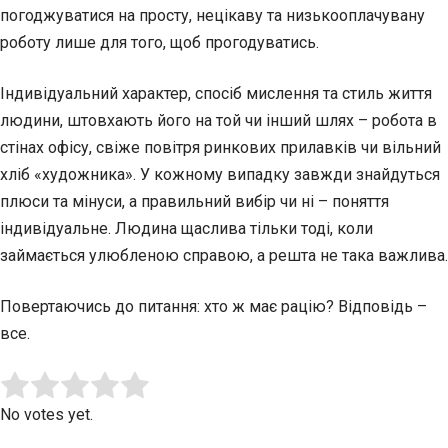
погоджуватися на просту, нецікаву та низькооплачувану
роботу лише для того, щоб прогодуватись.
Індивідуальний характер, спосіб мислення та стиль життя
людини, штовхають його на той чи інший шлях – робота в
стінах офісу, свіже повітря ринкових прилавків чи вільний
хліб «художника». У кожному випадку завжди знайдуться
плюси та мінуси, а правильний вибір чи ні – поняття
індивідуальне. Людина щаслива тільки тоді, коли
займається улюбленою справою, а решта не така важлива.
Повертаючись до питання: хто ж має рацію? Відповідь –
все.
Submit Rating
Rate this item:
No votes yet.