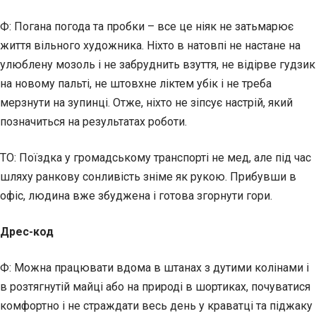
Ф: Погана погода та пробки – все це ніяк не затьмарює
життя вільного художника. Ніхто в натовпі не настане на
улюблену мозоль і не забруднить взуття, не відірве гудзик
на новому пальті, не штовхне ліктем убік і не треба
мерзнути на зупинці. Отже, ніхто не зіпсує настрій, який
позначиться на результатах роботи.
ТО: Поїздка у громадському транспорті не мед, але під час
шляху ранкову сонливість зніме як рукою. Прибувши в
офіс, людина вже збуджена і готова згорнути гори.
Дрес-код
Ф: Можна працювати вдома в штанах з дутими колінами і
в розтягнутій майці або на природі в шортиках, почуватися
комфортно і не страждати весь день у краватці та піджаку