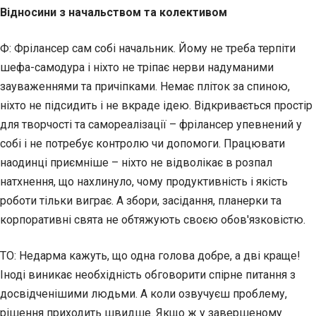
Відносини з начальством та колективом
Ф: Фрілансер сам собі начальник. Йому не треба терпіти
шефа-самодура і ніхто не тріпає нерви надуманими
зауваженнями та причіпками. Немає пліток за спиною,
ніхто не підсидить і не вкраде ідею. Відкривається простір
для творчості та самореалізації – фрілансер упевнений у
собі і не потребує контролю чи допомоги. Працювати
наодинці приємніше – ніхто не відволікає в розпал
натхнення, що нахлинуло, чому продуктивність і якість
роботи тільки виграє. А збори, засідання, планерки та
корпоративні свята не обтяжують своєю обов'язковістю.
ТО: Недарма кажуть, що одна голова добре, а дві краще!
Іноді виникає необхідність обговорити спірне питання з
досвідченішими людьми. А коли озвучуєш проблему,
рішення приходить швидше. Якщо ж у завершеному