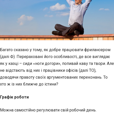
Багато сказано у тому, як добре працювати фрилансером
(далі Ф). Перераховані його особливості, де все виглядає
як у казці – сиди «ноги догори», попивай каву та твори. Але
не відстають від них і працівники офісів (далі ТО),
доводячи правоту своїх аргументованих переконань. То
хто ж із них ближче до істини?
Графік роботи
Можна самостійно регулювати свій робочий день.