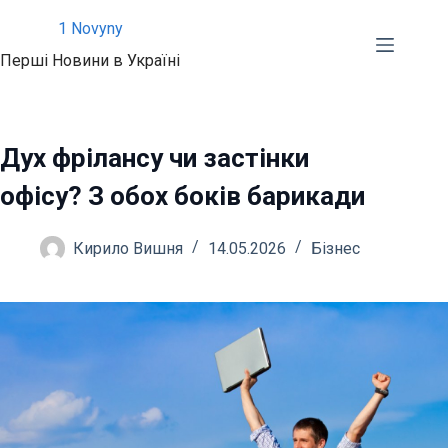
Перейти
1 Novyny
до
Перші Новини в Україні
вмісту
Дух фрілансу чи застінки
офісу? З обох боків барикади
Кирило Вишня
14.05.2026
Бізнес